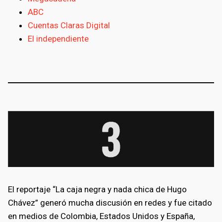
ABC
Cuentas Claras Digital
El independiente
bmenu
El reportaje “La caja negra y nada chica de Hugo
Chávez” generó mucha discusión en redes y fue citado
bmenu
en medios de Colombia, Estados Unidos y España,