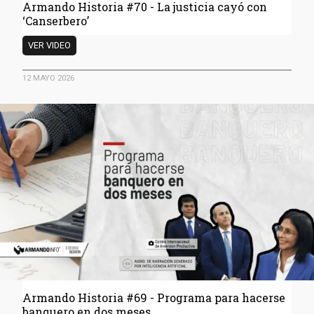
Armando Historia #70 - La justicia cayó con
‘Canserbero’
Armando
VER VIDEO
Historia
#70
12 MAYO 2026
-
La
justicia
cayó
con
‘Canserbero’
Armando Historia #69 - Programa para hacerse
banquero en dos meses