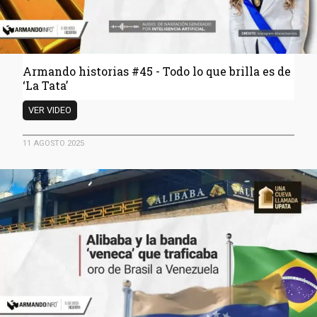
venezolano
Armando historias #45 - Todo lo que brilla es de
‘La Tata’
Armando
VER VIDEO
historias
#45
11 AGOSTO 2025
-
Todo
lo
que
brilla
es
de
‘La
Tata’