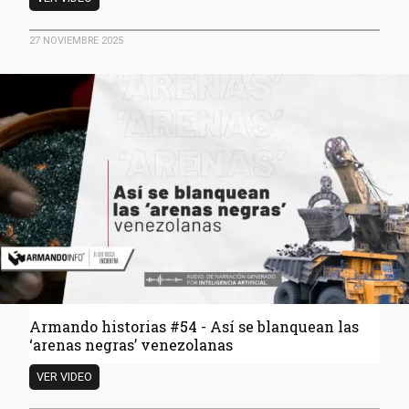
historias
#55
27 NOVIEMBRE 2025
-
El
básket
quedó
bajo
custodia
policial
Armando historias #54 - Así se blanquean las
‘arenas negras’ venezolanas
Armando
VER VIDEO
historias