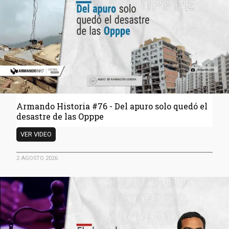
Pdvsa
que
desapareció
en
el
triángulo
de
Carretero
Armando Historia #76 - Del apuro solo quedó el
desastre de las Opppe
Armando
VER VIDEO
Historia
#76
2 AGOSTO 2026
- Del
apuro
solo
quedó
el
desastre
de