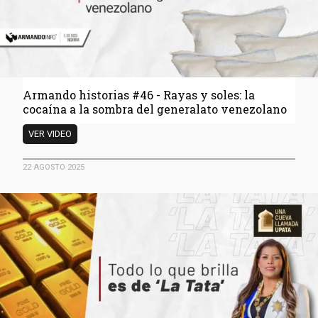
de
imagen
monumental
al
Estado
Armando historias #46 - Rayas y soles: la
cocaína a la sombra del generalato venezolano
Armando
VER VIDEO
historias
#46
22 AGOSTO 2025
-
Rayas
y
soles:
la
cocaína
a
la
sombra
del
generalato