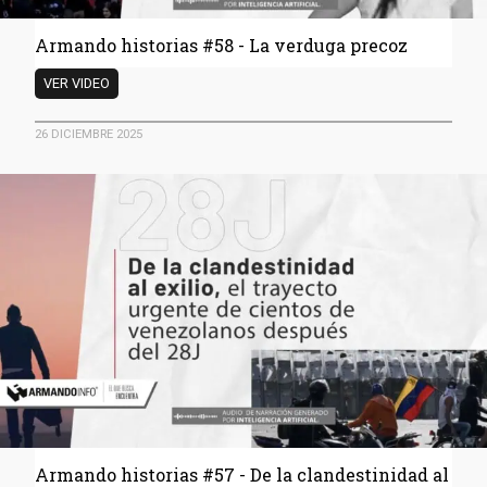
Armando historias #58 - La verduga precoz
Armando
VER VIDEO
historias
#58
26 DICIEMBRE 2025
-
La
verduga
precoz
Armando historias #57 - De la clandestinidad al