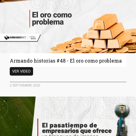
de
volar
en
pedazos
Armando historias #48 - El oro como problema
Armando
VER VIDEO
historias
#48
2 SEPTIEMBRE 2025
-
El
oro
como
problema