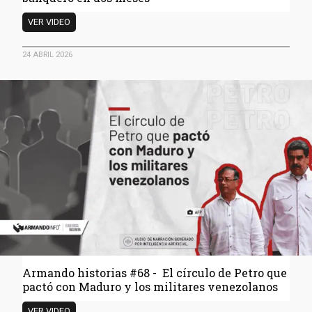
Armando
VER VIDEO
Historia
#69
24 ABRIL 2026
-
Programa
para
hacerse
banquero
en
dos
meses
Armando historias #68 - El círculo de Petro que
pactó con Maduro y los militares venezolanos
Armando
VER VIDEO