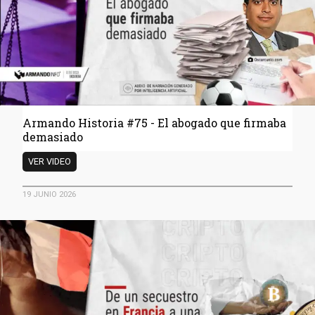
las
Opppe
Armando Historia #75 - El abogado que firmaba
demasiado
Armando
VER VIDEO
Historia
#75
19 JUNIO 2026
- El
abogado
que
firmaba
demasiado