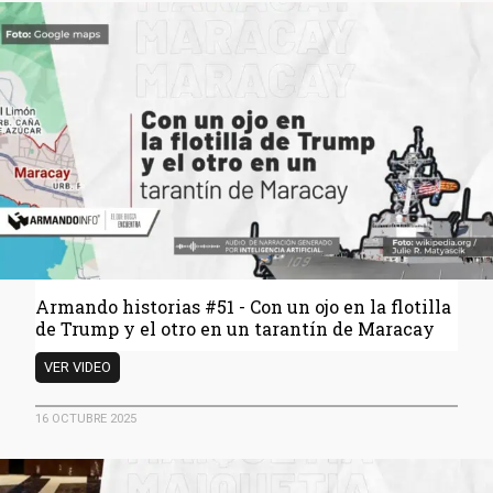
carta
olvidada
en
la
cancillería
de
Maduro
asomó
los
vínculos
entre
Venezuela
y
Armando historias #51 - Con un ojo en la flotilla
Hezbolá
de Trump y el otro en un tarantín de Maracay
Armando
VER VIDEO
historias
#51
16 OCTUBRE 2025
-
Con
un