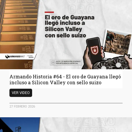
despistado
Armando Historia #64 - El oro de Guayana llegó
incluso a Silicon Valley con sello suizo
Armando
VER VIDEO
Historia
#64
27 FEBRERO 2026
-
El
oro
de