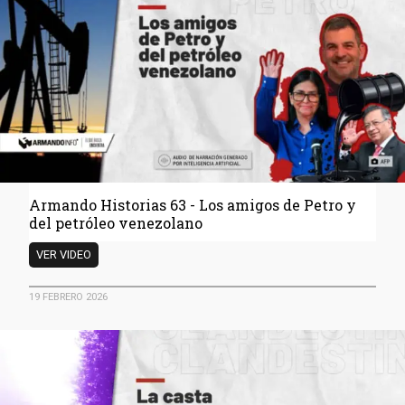
Guayana
llegó
incluso
a
Silicon
Valley
con
sello
suizo
Armando Historias 63 - Los amigos de Petro y
del petróleo venezolano
Armando
VER VIDEO
Historias
63
19 FEBRERO 2026
-
Los
amigos
de
Petro
y