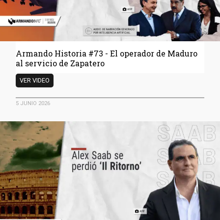
en
Venezuela
Armando Historia #73 - El operador de Maduro
al servicio de Zapatero
Armando
VER VIDEO
Historia
#73
5 JUNIO 2026
-
El
operador
de
Maduro
al
servicio
de
Zapatero