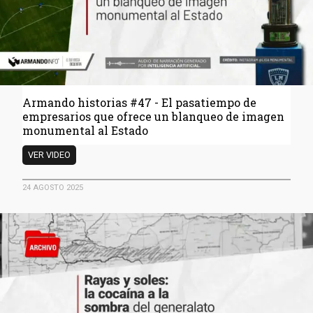
Armando historias #47 - El pasatiempo de
empresarios que ofrece un blanqueo de imagen
monumental al Estado
Armando
VER VIDEO
historias
#47
24 AGOSTO 2025
-
El
pasatiempo
de
empresarios
que
ofrece
un
blanqueo