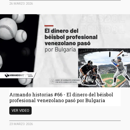
#67
26 MARZO 2026
-
El
Sebin
mudó
el
horror
a
‘La
Arenosa’
Armando historias #66 - El dinero del béisbol
profesional venezolano pasó por Bulgaria
Armando
VER VIDEO
historias
#66
23 MARZO 2026
-