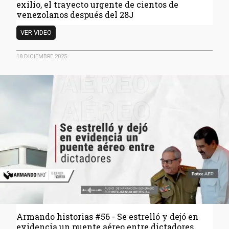
exilio, el trayecto urgente de cientos de
venezolanos después del 28J
Armando
VER VIDEO
historias
#57
18 DICIEMBRE 2025
-
De
la
clandestinidad
al
exilio,
el
trayecto
urgente
de
cientos
de
venezolanos
después
del
Armando historias #56 - Se estrelló y dejó en
28J
evidencia un puente aéreo entre dictadores