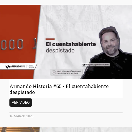
El
dinero
del
béisbol
profesional
venezolano
pasó
por
Bulgaria
Armando Historia #65 - El cuentahabiente
despistado
Armando
VER VIDEO
Historia
#65
16 MARZO 2026
-
El
cuentahabiente