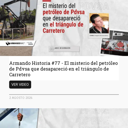
Armando Historia #77 - El misterio del petróleo
de Pdvsa que desapareció en el triángulo de
Carretero
Armando
VER VIDEO
Historia
#77
2 AGOSTO 2026
- El
misterio
del
petróleo
de