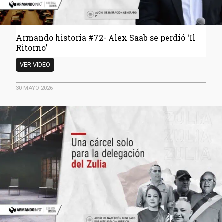
Armando historia #72- Alex Saab se perdió ‘Il
Ritorno’
Armando
VER VIDEO
historia
#72-
30 MAYO 2026
Alex
Saab
se
perdió
‘Il
Ritorno’