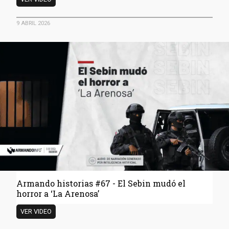
historias
#68
9 ABRIL 2026
-
El
círculo
de
Petro
que
pactó
con
Maduro
y
los
militares
venezolanos
Armando historias #67 - El Sebin mudó el
horror a ‘La Arenosa’
Armando
VER VIDEO
historias