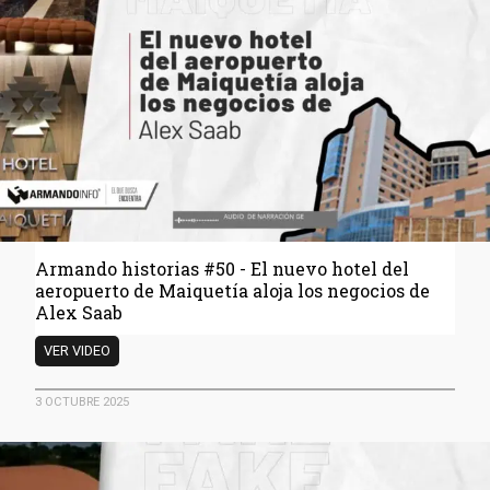
ojo
en
la
flotilla
de
Trump
y
el
otro
en
un
tarantín
Armando historias #50 - El nuevo hotel del
de
aeropuerto de Maiquetía aloja los negocios de
Maracay
Alex Saab
Armando
VER VIDEO
historias
#50
3 OCTUBRE 2025
-
El
nuevo
hotel