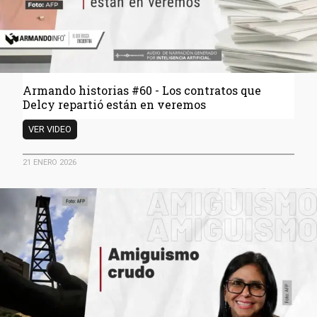
Armando historias #60 - Los contratos que
Delcy repartió están en veremos
Armando
VER VIDEO
historias
#60
21 ENERO 2026
-
Los
contratos
que
Delcy
repartió
están
en
veremos