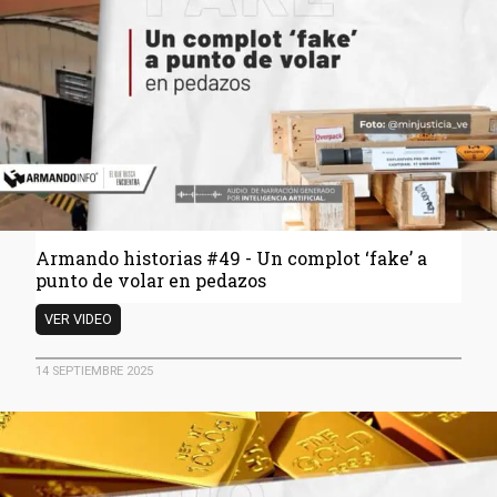
del
aeropuerto
de
Maiquetía
aloja
los
negocios
de
Alex
Saab
Armando historias #49 - Un complot ‘fake’ a
punto de volar en pedazos
Armando
VER VIDEO
historias
#49
14 SEPTIEMBRE 2025
-
Un
complot
‘fake’
a
punto