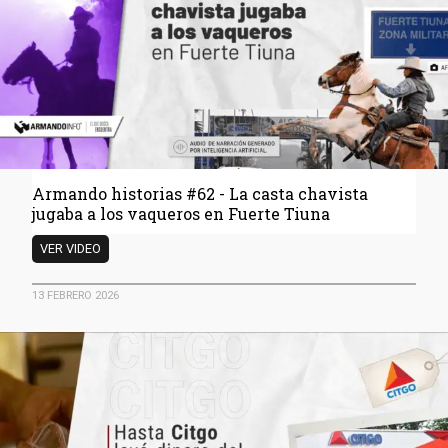
del
petróleo
venezolano
Armando historias #62 - La casta chavista
jugaba a los vaqueros en Fuerte Tiuna
Armando
VER VIDEO
historias
#62
13 FEBRERO 2026
-
La
bmenu
casta
chavista
jugaba
a
bmenu
los
vaqueros