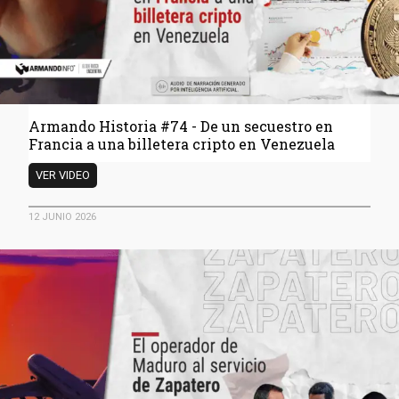
Armando Historia #74 - De un secuestro en
Francia a una billetera cripto en Venezuela
Armando
VER VIDEO
Historia
#74
12 JUNIO 2026
-
De
un
secuestro
en
Francia
a
una
billetera
cripto