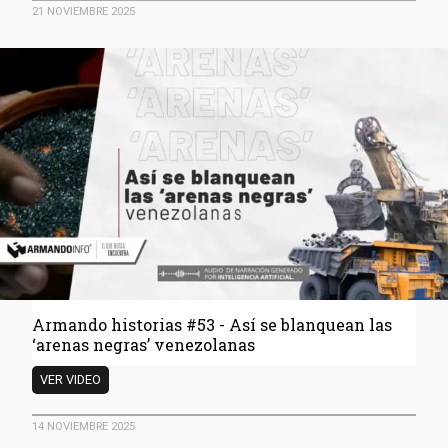
#54
21 NOVIEMBRE 2025
-
Así
se
blanquean
las
‘arenas
negras’
venezolanas
Armando historias #53 - Así se blanquean las
‘arenas negras’ venezolanas
Armando
VER VIDEO
historias
#53
14 NOVIEMBRE 2025
-