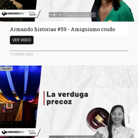
Armando historias #59 - Amiguismo crudo
Armando
VER VIDEO
historias
#59
15 ENERO 2026
-
Amiguismo
crudo