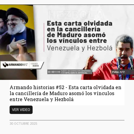
Así
se
blanquean
las
‘arenas
negras’
venezolanas
Armando historias #52 - Esta carta olvidada en
la cancillería de Maduro asomó los vínculos
entre Venezuela y Hezbolá
Armando
VER VIDEO
historias
#52
30 OCTUBRE 2025
-
Esta