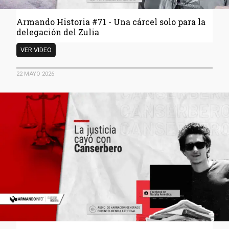
Armando Historia #71 - Una cárcel solo para la
delegación del Zulia
Armando
VER VIDEO
Historia
#71
22 MAYO 2026
-
Una
cárcel
solo
para
la
delegación
del
Zulia