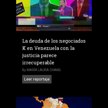
del
tamaño
de
un
país
La deuda de los negociados
K en Venezuela con la
justicia parece
irrecuperable
By
MARÍA LAURA CHANG
La
Leer reportaje
deuda
de
los
negociados