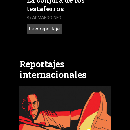
testaferros
By
ARMANDO.INFO
La
Leer reportaje
conjura
de
los
testaferros
Reportajes
internacionales