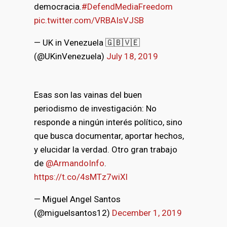
democracia.
#DefendMediaFreedom
pic.twitter.com/VRBAIsVJSB
— UK in Venezuela 🇬🇧🇻🇪
(@UKinVenezuela)
July 18, 2019
Esas son las vainas del buen
periodismo de investigación: No
responde a ningún interés político, sino
que busca documentar, aportar hechos,
y elucidar la verdad. Otro gran trabajo
de
@ArmandoInfo
.
https://t.co/4sMTz7wiXl
— Miguel Angel Santos
(@miguelsantos12)
December 1, 2019