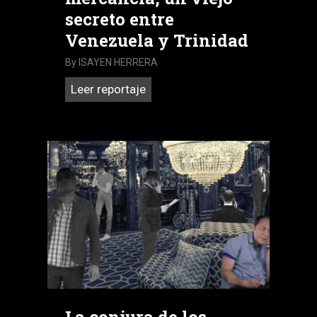
secreto entre
Venezuela y Trinidad
By
ISAYEN HERRERA
Mujeres
Leer reportaje
como
mercancía,
un
viejo
secreto
entre
Venezuela
y
Trinidad
La conjura de los