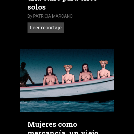
solos
By
PATRICIA MARCANO
Los
Leer reportaje
hijos
de
Cilia
Flores
se
compraron
una
calle
para
ellos
solos
Mujeres como
mercancía, un viejo