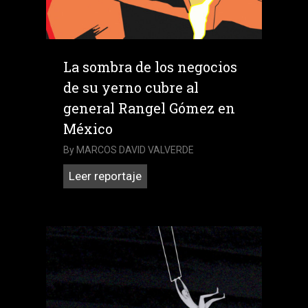
La sombra de los negocios
de su yerno cubre al
general Rangel Gómez en
México
By
MARCOS DAVID VALVERDE
La
Leer reportaje
sombra
de
los
negocios
de
su
yerno