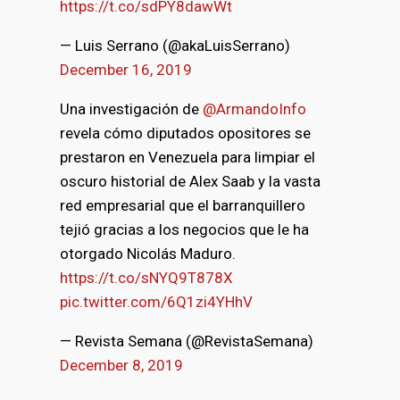
https://t.co/sdPY8dawWt
— Luis Serrano (@akaLuisSerrano)
December 16, 2019
Una investigación de
@ArmandoInfo
revela cómo diputados opositores se
prestaron en Venezuela para limpiar el
oscuro historial de Alex Saab y la vasta
red empresarial que el barranquillero
tejió gracias a los negocios que le ha
otorgado Nicolás Maduro.
https://t.co/sNYQ9T878X
pic.twitter.com/6Q1zi4YHhV
bmenu
— Revista Semana (@RevistaSemana)
December 8, 2019
bmenu