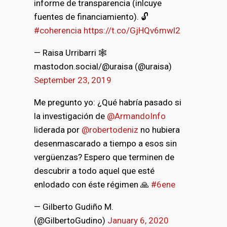
informe de transparencia (inlcuye
fuentes de financiamiento). 🔓
#coherencia
https://t.co/GjHQv6mwl2
— Raisa Urribarri 🕸
mastodon.social/@uraisa (@uraisa)
September 23, 2019
Me pregunto yo: ¿Qué habría pasado si
la investigación de
@ArmandoInfo
liderada por
@robertodeniz
no hubiera
desenmascarado a tiempo a esos sin
vergüenzas? Espero que terminen de
descubrir a todo aquel que esté
enlodado con éste régimen 🙏
#6ene
— Gilberto Gudiño M.
(@GilbertoGudino)
January 6, 2020