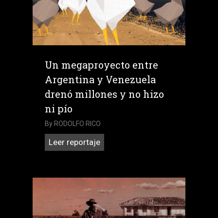
de
los
retornados
Un megaproyecto entre
Argentina y Venezuela
drenó millones y no hizo
ni pío
By
RODOLFO RICO
Un
Leer reportaje
megaproyecto
entre
Argentina
y
Venezuela