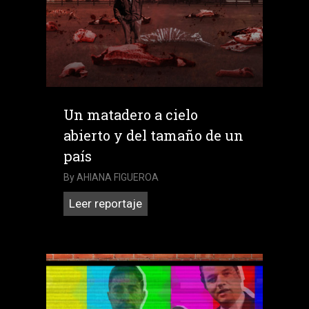
drenó
millones
y
no
hizo
ni
Un matadero a cielo
pío
abierto y del tamaño de un
país
By
AHIANA FIGUEROA
Un
Leer reportaje
matadero
a
cielo
abierto
y