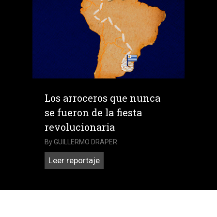
K
en
Venezuela
con
la
justicia
parece
Los arroceros que nunca
irrecuperable
se fueron de la fiesta
revolucionaria
By
GUILLERMO DRAPER
Los
Leer reportaje
arroceros
que
nunca
se