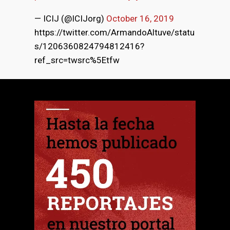
— ICIJ (@ICIJorg)
October 16, 2019
https://twitter.com/ArmandoAltuve/statu
s/1206360824794812416?
ref_src=twsrc%5Etfw