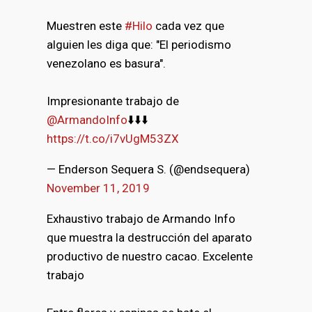
Muestren este
#Hilo
cada vez que
bmenu
alguien les diga que: "El periodismo
venezolano es basura".
Impresionante trabajo de
@ArmandoInfo
⬇️⬇️⬇️
https://t.co/i7vUgM53ZX
— Enderson Sequera S. (@endsequera)
November 11, 2019
Exhaustivo trabajo de Armando Info
que muestra la destrucción del aparato
productivo de nuestro cacao. Excelente
trabajo