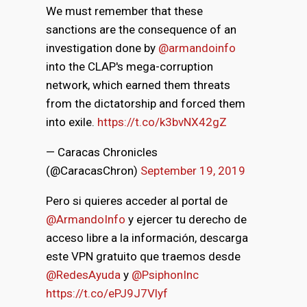
We must remember that these
sanctions are the consequence of an
investigation done by
@armandoinfo
into the CLAP's mega-corruption
network, which earned them threats
from the dictatorship and forced them
into exile.
https://t.co/k3bvNX42gZ
— Caracas Chronicles
(@CaracasChron)
September 19, 2019
Pero si quieres acceder al portal de
@ArmandoInfo
y ejercer tu derecho de
acceso libre a la información, descarga
este VPN gratuito que traemos desde
@RedesAyuda
y
@PsiphonInc
https://t.co/ePJ9J7Vlyf