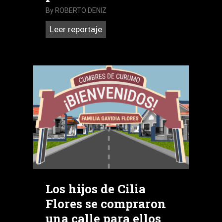
By
ROBERTO DENIZ
¿Necesita
Leer reportaje
lavar
su
reputación?
Se
alquilan
diputados
para
tal
fin
Los hijos de Cilia
Flores se compraron
una calle para ellos