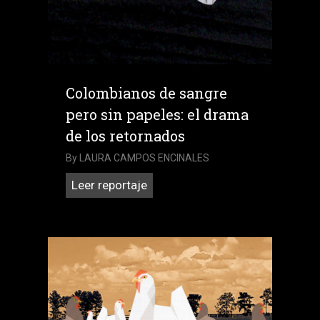
cubre
al
general
Rangel
Colombianos de sangre
Gómez
pero sin papeles: el drama
en
México
de los retornados
By
LAURA CAMPOS ENCINALES
Colombianos
Leer reportaje
de
sangre
pero
sin
papeles:
el
drama