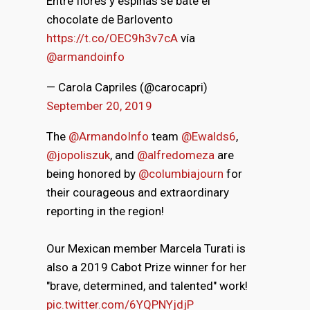
Entre flores y espinas se bate el
chocolate de Barlovento
https://t.co/OEC9h3v7cA
vía
@armandoinfo
— Carola Capriles (@carocapri)
September 20, 2019
The
@ArmandoInfo
team
@Ewalds6
,
@jopoliszuk
, and
@alfredomeza
are
being honored by
@columbiajourn
for
their courageous and extraordinary
reporting in the region!
Our Mexican member Marcela Turati is
also a 2019 Cabot Prize winner for her
"brave, determined, and talented" work!
pic.twitter.com/6YQPNYjdjP