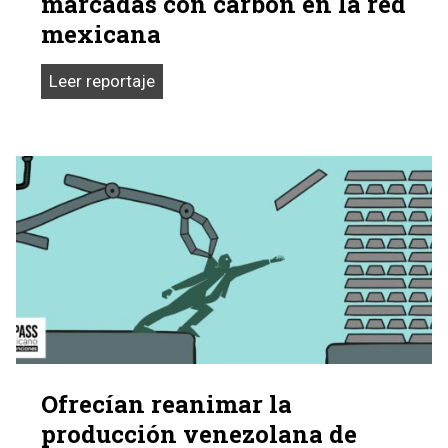
marcadas con carbón en la red
Venezuela
mexicana
Alex
Leer reportaje
Saab
dejó
sus
huellas
marcadas
con
carbón
en
la
red
mexicana
Ofrecían reanimar la
producción venezolana de