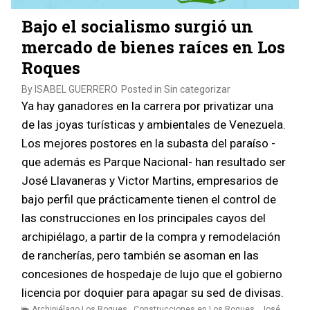
Bajo el socialismo surgió un
mercado de bienes raíces en Los
Roques
By
ISABEL GUERRERO
Posted in
Sin categorizar
Ya hay ganadores en la carrera por privatizar una
de las joyas turísticas y ambientales de Venezuela.
Los mejores postores en la subasta del paraíso -
que además es Parque Nacional- han resultado ser
José Llavaneras y Victor Martins, empresarios de
bajo perfil que prácticamente tienen el control de
las construcciones en los principales cayos del
archipiélago, a partir de la compra y remodelación
bmenu
de rancherías, pero también se asoman en las
concesiones de hospedaje de lujo que el gobierno
bmenu
licencia por doquier para apagar su sed de divisas.
Archipiélago Los Roques
,
Construcciones en Los Roques
,
José