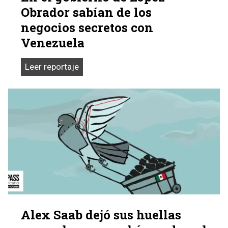
Obrador sabían de los
negocios secretos con
Venezuela
En
Leer reportaje
el
gobierno
de
López
Obrador
sabían
de
los
negocios
secretos
Alex Saab dejó sus huellas
con