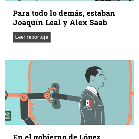
burlar
Para todo lo demás, estaban
las
Joaquín Leal y Alex Saab
sanciones
contra
Para
Leer reportaje
Maduro
todo
lo
demás,
estaban
Joaquín
Leal
y
Alex
Saab
En el gobierno de López