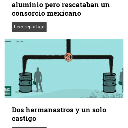
aluminio pero rescataban un
consorcio mexicano
Ofrecían
Leer reportaje
reanimar
la
producción
venezolana
de
aluminio
pero
rescataban
un
consorcio
Dos hermanastros y un solo
mexicano
castigo