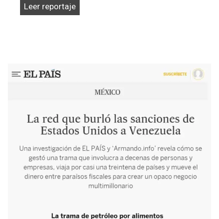
Dos
Leer reportaje
hermanastros
y
un
solo
castigo