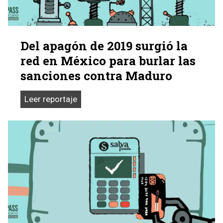
Del apagón de 2019 surgió la
red en México para burlar las
sanciones contra Maduro
Del
Leer reportaje
apagón
de
2019
surgió
la
red
en
México
para