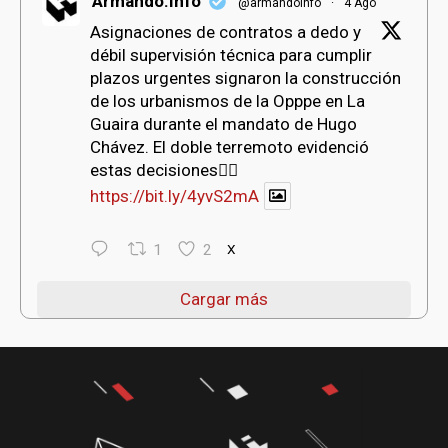
Armando.Info
@armandoinfo
·
4 Ago
Asignaciones de contratos a dedo y
débil supervisión técnica para cumplir
plazos urgentes signaron la construcción
de los urbanismos de la Opppe en La
Guaira durante el mandato de Hugo
Chávez. El doble terremoto evidenció
estas decisiones👇🏻
https://bit.ly/4yvS2mA
1
2
X
Cargar más