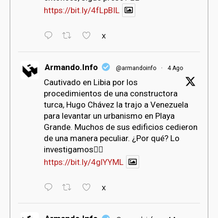
https://bit.ly/4fLpBIL
X
Armando.Info
@armandoinfo
·
4 Ago
Cautivado en Libia por los
procedimientos de una constructora
turca, Hugo Chávez la trajo a Venezuela
para levantar un urbanismo en Playa
Grande. Muchos de sus edificios cedieron
de una manera peculiar. ¿Por qué? Lo
investigamos👇🏻
https://bit.ly/4glYYML
X