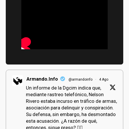
bmenu
bmenu
Armando.Info
@armandoinfo
·
4 Ago
Un informe de la Dgcim indica que,
mediante rastreo telefónico, Nelson
Rivero estaba incurso en tráfico de armas,
asociación para delinquir y conspiración.
Su defensa, sin embargo, ha desmontado
esta acusación. ¿A razón de qué,
entonces, sigue preso? 👇🏻