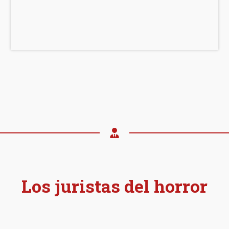
de
Venezuela
asfaltan
calles
y
firman
sentencias
Los juristas del horror