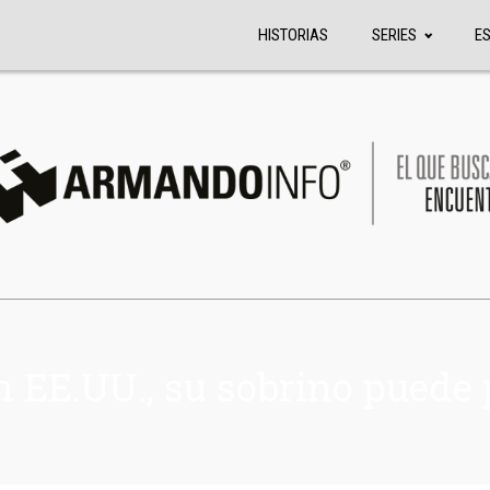
HISTORIAS
SERIES
E
en EE.UU., su sobrino puede