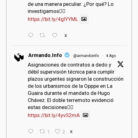
de una manera peculiar. ¿Por qué? Lo
investigamos👇🏻
https://bit.ly/4glYYML
X
Armando.Info
@armandoinfo
·
4 Ago
Asignaciones de contratos a dedo y
débil supervisión técnica para cumplir
plazos urgentes signaron la construcción
de los urbanismos de la Opppe en La
Guaira durante el mandato de Hugo
Chávez. El doble terremoto evidenció
estas decisiones👇🏻
https://bit.ly/4yvS2mA
1
2
X