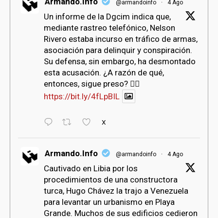
Armando.Info
@armandoinfo
·
4 Ago
bmenu
Un informe de la Dgcim indica que,
mediante rastreo telefónico, Nelson
Rivero estaba incurso en tráfico de armas,
asociación para delinquir y conspiración.
Su defensa, sin embargo, ha desmontado
esta acusación. ¿A razón de qué,
entonces, sigue preso? 👇🏻
https://bit.ly/4fLpBIL
X
Armando.Info
@armandoinfo
·
4 Ago
Cautivado en Libia por los
procedimientos de una constructora
turca, Hugo Chávez la trajo a Venezuela
para levantar un urbanismo en Playa
Grande. Muchos de sus edificios cedieron