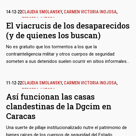
14-12-22
CLAUDIA SMOLANSKY
,
CARMEN VICTORIA INOJOSA
,
TERCERA AUTORA
El viacrucis de los desaparecidos
(y de quienes los buscan)
No es gratuito que los tormentos a los que la
contrainteligencia militar y otros cuerpos de seguridad
someten a sus detenidos suelen ocurrir en sitios informales y
en medio del trasiego de rehenes entre esos sitios: se trata
de una dimensión invisible donde no hay institucionalidad y
nadie rinde cuentas ante la ley. Las desapariciones
11-12-22
CLAUDIA SMOLANSKY
,
CARMEN VICTORIA INOJOSA
,
TERCERA AUTORA
transitorias, a veces de horas y otras de semanas, mortifican
Así funcionan las casas
a los familiares de los detenidos y se han vuelto un
clandestinas de la Dgcim en
preámbulo casi obligatorio para las causas de índole política
en la justicia chavista.
Caracas
Una suerte de pillaje institucionalizado nutre el patrimonio de
bienes raíces de los cuerpos de seguridad del Estado