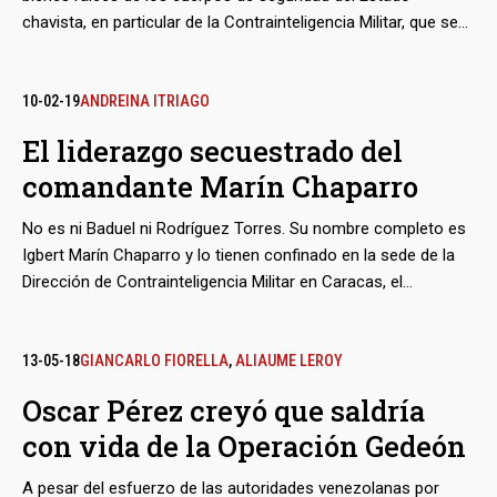
chavista, en particular de la Contrainteligencia Militar, que se
ha hecho de inmuebles por lo general ubicados en
urbanizaciones del este de la capital venezolana. En algunas
de esas ‘casas seguras’, dedicadas al secuestro, la extorsión
10-02-19
ANDREINA ITRIAGO
y la tortura de adversarios políticos, los servicios secretos
El liderazgo secuestrado del
atormentan a sus víctimas, rehenes o desaparecidos,
comandante Marín Chaparro
mientras no están a la orden de los circuitos judiciales. La
presente es la entrega inicial de una serie que radiografía
No es ni Baduel ni Rodríguez Torres. Su nombre completo es
esos lugares y el horror que los habita.
Igbert Marín Chaparro y lo tienen confinado en la sede de la
Dirección de Contrainteligencia Militar en Caracas, el
reclusorio en el que se escarmienta a la rebeldía castrense.
Teniente coronel del Ejército, comandante del importante
Batallón Ayala de Infantería Motorizada, es el oficial que ha
13-05-18
GIANCARLO FIORELLA
,
ALIAUME LEROY
obtenido las mejores calificaciones en la historia de la
Oscar Pérez creyó que saldría
Academia Militar de Venezuela. En su caso lo acompañan
con vida de la Operación Gedeón
otros cuatro colegas comandantes apresados en una
sigilosa operación de seguridad llevada a cabo por el
A pesar del esfuerzo de las autoridades venezolanas por
Gobierno en marzo de 2018. Después de un año de un