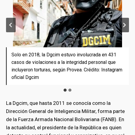
Solo en 2018, la Dgcim estuvo involucrada en 431
Los capturados entre 2017 y 2019 fueron torturados
casos de violaciones a la integridad personal que
en casas clandestinas y en su sede oficial en Boleíta.
incluyeron torturas, según Provea. Crédito: Instagram
Crédito: Instagram oficial Dgcim
oficial Dgcim
La Dgcim, que hasta 2011 se conocía como la
Dirección General de Inteligencia Militar, forma parte
de la Fuerza Armada Nacional Bolivariana (FANB). En
la actualidad, el presidente de la República es quien