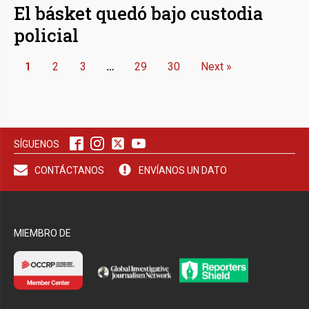
El básket quedó bajo custodia
policial
1
2
3
…
29
30
Next »
SÍGUENOS
CONTÁCTANOS
ENVÍANOS UN DATO
MIEMBRO DE