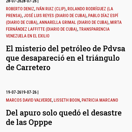
28-07-26
28-07-26
|
ROBERTO DENIZ
,
IVÁN RUIZ (CLIP)
,
ROLANDO RODRÍGUEZ (LA
PRENSA)
,
JOSÉ LUIS REYES (DIARIO DE CUBA)
,
PABLO DÍAZ ESPÍ
(DIARIO DE CUBA)
,
ANNARELLA GRIMAL (DIARIO DE CUBA)
,
MIRTA
FERNÁNDEZ LAFFITTE (DIARIO DE CUBA)
,
TRANSPARENCIA
VENEZUELA EN EL EXILIO
El misterio del petróleo de Pdvsa
que desapareció en el triángulo
de Carretero
19-07-26
19-07-26
|
MARCOS DAVID VALVERDE
,
LISSETH BOON
,
PATRICIA MARCANO
Del apuro solo quedó el desastre
de las Opppe