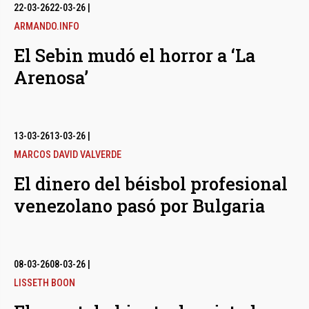
bmenu
22-03-26
22-03-26
|
ARMANDO.INFO
El Sebin mudó el horror a ‘La
bmenu
Arenosa’
bmenu
13-03-26
13-03-26
|
MARCOS DAVID VALVERDE
El dinero del béisbol profesional
venezolano pasó por Bulgaria
08-03-26
08-03-26
|
LISSETH BOON