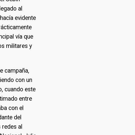
plegado al
hacía evidente
prácticamente
ncipal vía que
os militares y
 de campaña,
biendo con un
o, cuando este
stimado entre
aba con el
dante del
 redes al