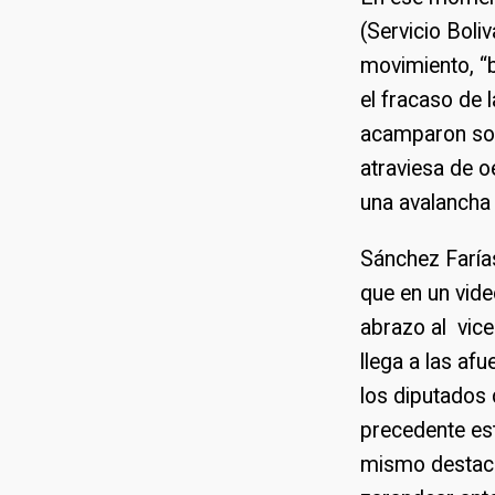
(Servicio Boliv
movimiento, “
el fracaso de 
acamparon sobr
atraviesa de o
una avalancha 
Sánchez Farías
que en un vid
abrazo al vic
llega a las af
los diputados 
precedente est
mismo destaca