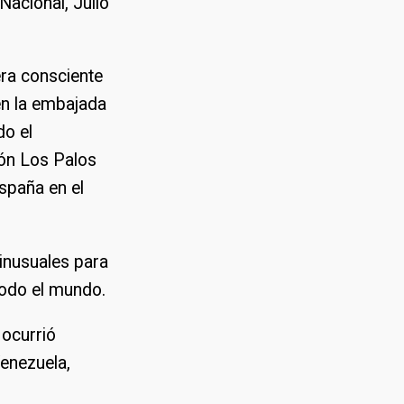
Nacional, Julio
ra consciente
 en la embajada
do el
ión Los Palos
spaña en el
 inusuales para
todo el mundo.
 ocurrió
enezuela,