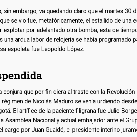
s, sin embargo, va quedando claro que el martes 30 de
ue se vio fue, metafóricamente, el estallido de una 
er explotar por adelantado otra bomba, esta de tiem
s una ardua labor de relojería se había programado p
esa espoleta fue Leopoldo López.
spendida
a conjura que por fin diera al traste con la Revolución 
e régimen de Nicolás Maduro se venía urdiendo desd
tá. El artífice de la paciente filigrana fue Julio Borge
la Asamblea Nacional y actual embajador ante el Gru
l cargo por Juan Guaidó, el presidente interino juram