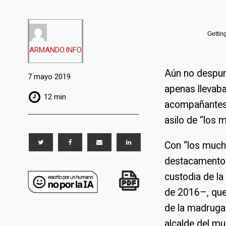
Gettin
ARMANDO.INFO
Aún no despun
7 mayo 2019
apenas llevaba
12 min
acompañantes 
asilo de “los 
Con “los much
destacamento 
custodia de l
de 2016–, que
de la madrugad
alcalde del mu