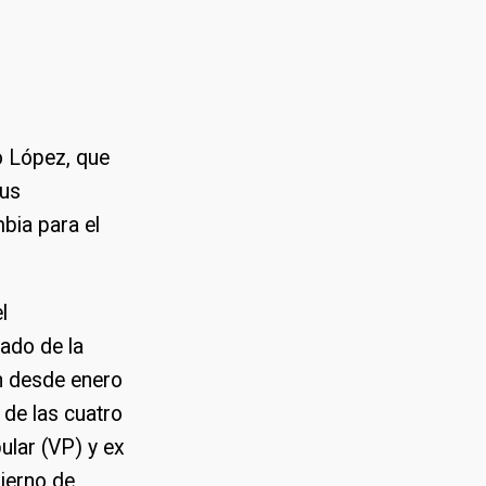
o López, que
sus
bia para el
l
ado de la
n desde enero
de las cuatro
ular (VP) y ex
bierno de