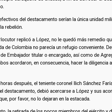
o.
efectivos del destacamento serían la única unidad mil
la rebelión.
rlocutor replicó a López, no le quedó más remedio qu
da de Colombia no parecía un refugio conveniente. D
de Embajador titular o encargado, así como de Agr
os acordaron, en consecuencia, hacer la diligencia a
 horas después, el teniente coronel Ilich Sánchez Farí
l destacamento, debió acercarse a López y sus ac
que, por favor, no lo dejaran en la estacada.
, la retirada de los pocos miembros del ejército y d