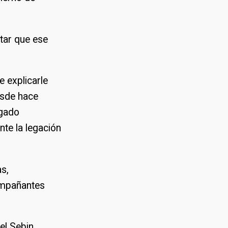
itar que ese
e explicarle
esde hace
egado
nte la legación
as,
ompañantes
el Sebin