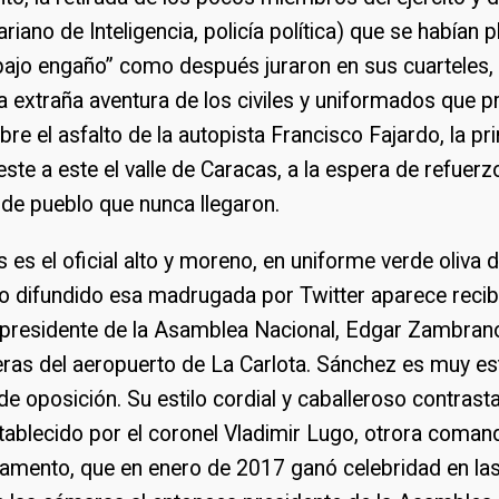
ariano de Inteligencia, policía política) que se habían 
bajo engaño” como después juraron en sus cuarteles, 
la extraña aventura de los civiles y uniformados que 
e el asfalto de la autopista Francisco Fajardo, la pri
este a este el valle de Caracas, a la espera de refuerz
de pueblo que nunca llegaron.
 es el oficial alto y moreno, en uniforme verde oliva
eo difundido esa madrugada por Twitter aparece reci
epresidente de la Asamblea Nacional, Edgar Zambran
ueras del aeropuerto de La Carlota. Sánchez es muy e
de oposición. Su estilo cordial y caballeroso contrast
ablecido por el coronel Vladimir Lugo, otrora coman
mento, que en enero de 2017 ganó celebridad en las