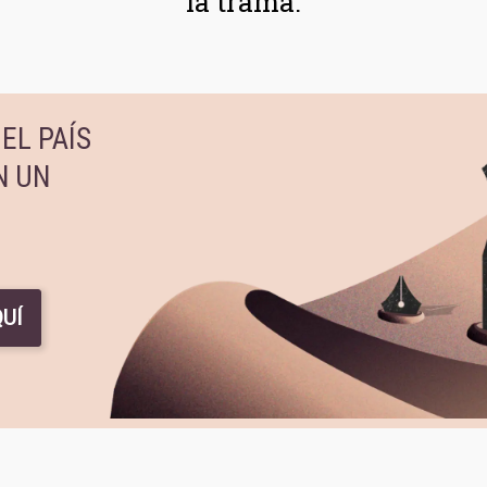
la trama.
EL PAÍS
N UN
UÍ