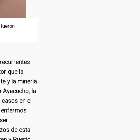
 fueron
 fueron
 fueron
más láminas
 recurrentes
tor que la
e y la minería
o Ayacucho, la
0 casos en el
7 enfermos
ser
azos de esta
ven y Puerto