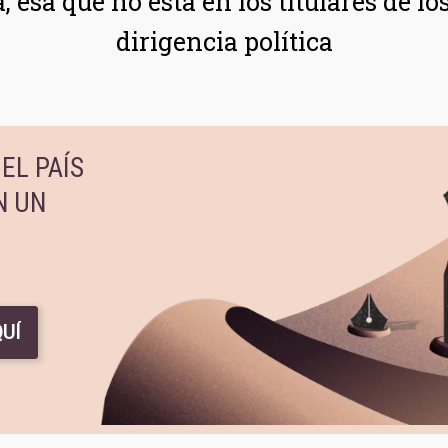
 esa que no está en los titulares de l
dirigencia política
EL PAÍS
N UN
UÍ