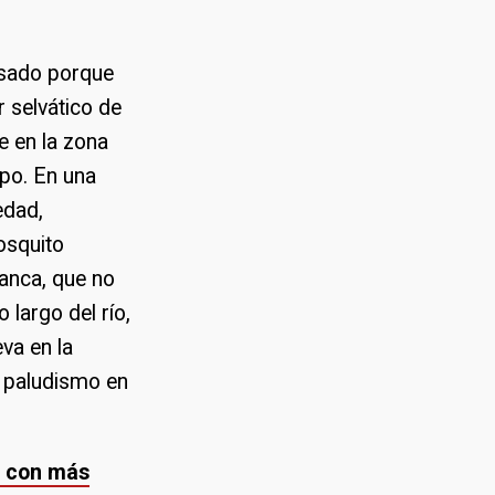
asado porque
 selvático de
e en la zona
po. En una
edad,
osquito
lanca, que no
 largo del río,
va en la
e paludismo en
 con más