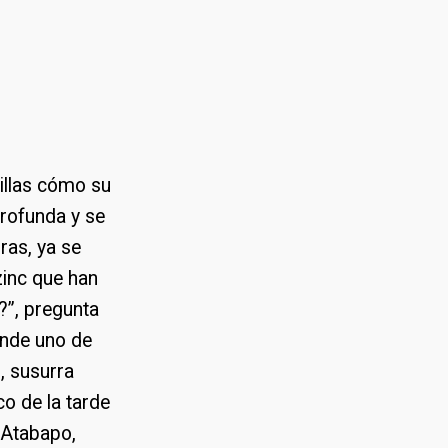
illas cómo su
rofunda y se
ras, ya se
zinc que han
?”, pregunta
ponde uno de
”, susurra
co de la tarde
 Atabapo,