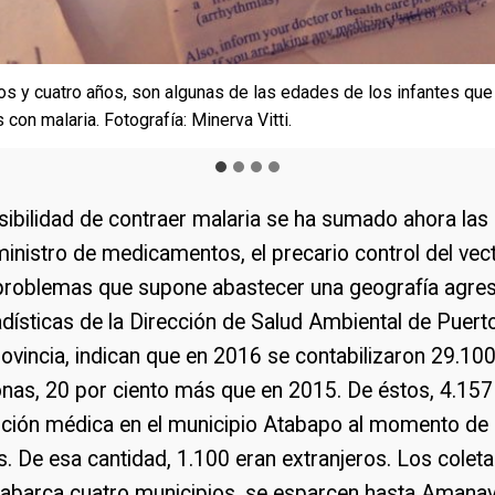
s y cuatro años, son algunas de las edades de los infantes que
s y cuatro años, son algunas de las edades de los infantes que
s y cuatro años, son algunas de las edades de los infantes que
ina un portaobjetos con la sangre de los pacientes. A su lado 
con malaria. Fotografía: Minerva Vitti.
con malaria. Fotografía: Minerva Vitti
con malaria. Fotografía: Minerva Vitti.
 la comunidad de Maraya. Fotografía: Minerva Vitti
osibilidad de contraer malaria se ha sumado ahora las
uministro de medicamentos, el precario control del vec
 problemas que supone abastecer una geografía agrest
tadísticas de la Dirección de Salud Ambiental de Puert
provincia, indican que en 2016 se contabilizaron 29.10
as, 20 por ciento más que en 2015. De éstos, 4.15
ción médica en el municipio Atabapo al momento de 
. De esa cantidad, 1.100 eran extranjeros. Los colet
 abarca cuatro municipios, se esparcen hasta Amana