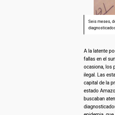
Seis meses, do
Seis meses, do
Seis meses, do
Una mujer exam
diagnosticados 
diagnosticados 
diagnosticados 
procedentes de
A la latente p
fallas en el s
ocasiona, los
ilegal. Las es
capital de la 
estado Amazon
buscaban aten
diagnosticados
epidemia, que