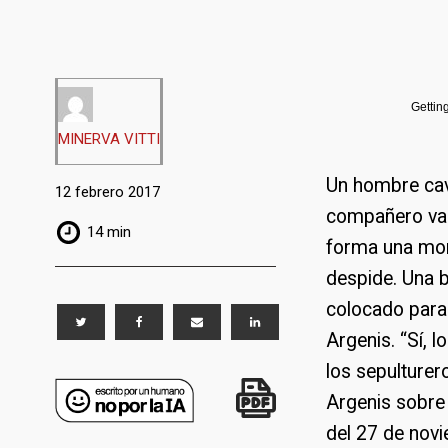
Gettin
MINERVA VITTI
Un hombre cav
12 febrero 2017
compañero va 
14 min
forma una mont
despide. Una b
colocado para 
Argenis. “Sí, 
los sepulturer
Argenis sobre 
del 27 de nov