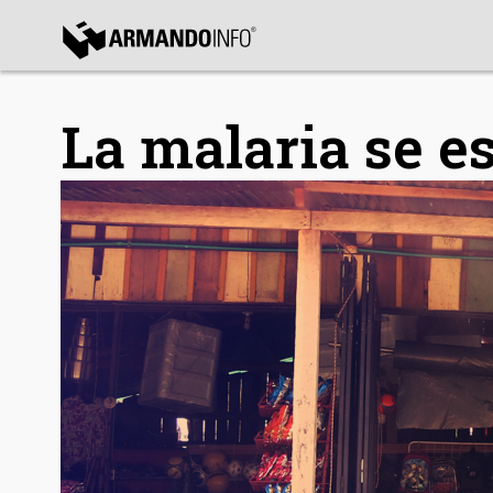
bmenu
La malaria se e
bmenu
bmenu