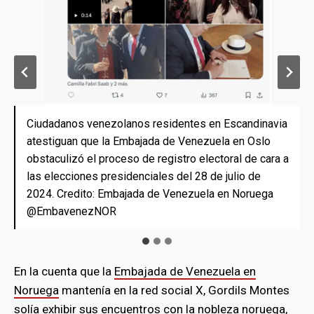
Ciudadanos venezolanos residentes en Escandinavia
Las celebraciones de las fechas patrias organizadas
Desde Oslo, la delegación venezolana en Noruega al
atestiguan que la Embajada de Venezuela en Oslo
por la Embajada de Venezuela en Oslo eran
mando de Ramón Gordils ofreció un brindis por la
obstaculizó el proceso de registro electoral de cara a
restringidas.Los ciudadanos residenciados en
juramentación fraudulenta de Nicolás Maduro como
las elecciones presidenciales del 28 de julio de
Escandinavia que no manifestaban inclinación por el
presidente en enero de 2025. Crédito: Embajada de
2024. Credito: Embajada de Venezuela en Noruega
chavismo no eran invitados. Credito: Embajada de
Venezuela en Noruega @EmbavenezNOR
@EmbavenezNOR
Venezuela en Noruega @EmbavenezNOR
En la cuenta que la
Embajada de Venezuela en
Noruega
mantenía en la red social X, Gordils Montes
solía exhibir sus encuentros con la nobleza noruega,