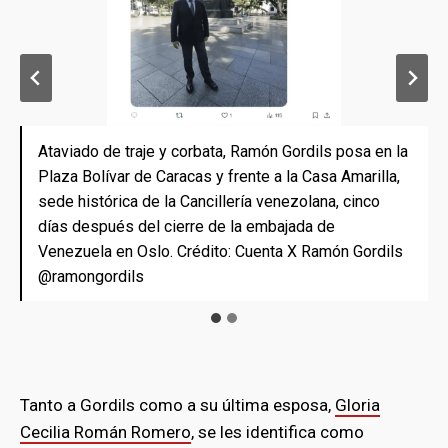
Ataviado de traje y corbata, Ramón Gordils posa en la
Un mes después del cierre de la embajada de
Plaza Bolívar de Caracas y frente a la Casa Amarilla,
Venezuela en Noruega, Ramón Gordils dejó
sede histórica de la Cancillería venezolana, cinco
constancia de su presencia en la Feria del Libro de
días después del cierre de la embajada de
Caracas. Crédito: Cuenta X Ramón Gordils
Venezuela en Oslo. Crédito: Cuenta X Ramón Gordils
@ramongordils
@ramongordils
Tanto a Gordils como a su última esposa,
Gloria
Cecilia Román Romero
, se les identifica como