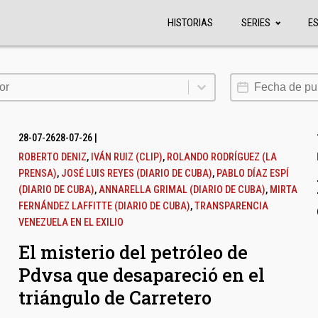
HISTORIAS
SERIES
E
or
Fecha de publi
or
28-07-26
28-07-26
|
ROBERTO DENIZ
,
IVÁN RUIZ (CLIP)
,
ROLANDO RODRÍGUEZ (LA
PRENSA)
,
JOSÉ LUIS REYES (DIARIO DE CUBA)
,
PABLO DÍAZ ESPÍ
(DIARIO DE CUBA)
,
ANNARELLA GRIMAL (DIARIO DE CUBA)
,
MIRTA
FERNÁNDEZ LAFFITTE (DIARIO DE CUBA)
,
TRANSPARENCIA
VENEZUELA EN EL EXILIO
El misterio del petróleo de
Pdvsa que desapareció en el
triángulo de Carretero