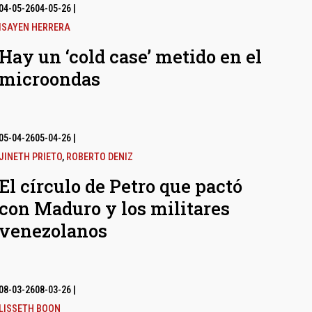
04-05-26
04-05-26
|
ISAYEN HERRERA
Hay un ‘cold case’ metido en el
microondas
05-04-26
05-04-26
|
JINETH PRIETO
,
ROBERTO DENIZ
El círculo de Petro que pactó
con Maduro y los militares
venezolanos
08-03-26
08-03-26
|
LISSETH BOON