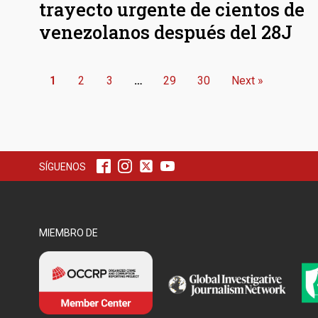
trayecto urgente de cientos de
venezolanos después del 28J
1
2
3
…
29
30
Next »
SÍGUENOS
MIEMBRO DE