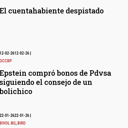
El cuentahabiente despistado
12-02-26
12-02-26
|
OCCRP
Epstein compró bonos de Pdvsa
siguiendo el consejo de un
bolichico
22-01-26
22-01-26
|
BIVOL.BG
,
BIRD