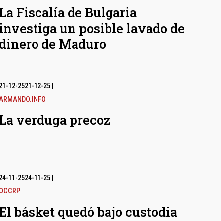
La Fiscalía de Bulgaria
investiga un posible lavado de
dinero de Maduro
21-12-25
21-12-25
|
ARMANDO.INFO
La verduga precoz
24-11-25
24-11-25
|
OCCRP
El básket quedó bajo custodia