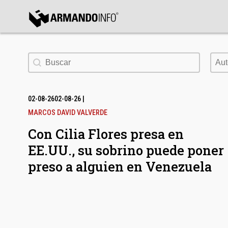
bmenu
Buscar
Aut
Aut
bmenu
bmenu
02-08-26
02-08-26
|
MARCOS DAVID VALVERDE
Con Cilia Flores presa en
EE.UU., su sobrino puede poner
preso a alguien en Venezuela