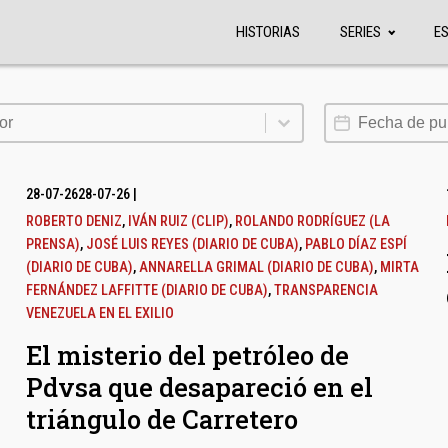
HISTORIAS
SERIES
E
or
Fecha de publi
or
28-07-26
28-07-26
|
ROBERTO DENIZ
,
IVÁN RUIZ (CLIP)
,
ROLANDO RODRÍGUEZ (LA
PRENSA)
,
JOSÉ LUIS REYES (DIARIO DE CUBA)
,
PABLO DÍAZ ESPÍ
(DIARIO DE CUBA)
,
ANNARELLA GRIMAL (DIARIO DE CUBA)
,
MIRTA
FERNÁNDEZ LAFFITTE (DIARIO DE CUBA)
,
TRANSPARENCIA
VENEZUELA EN EL EXILIO
El misterio del petróleo de
Pdvsa que desapareció en el
triángulo de Carretero