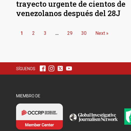
trayecto urgente de cientos de
venezolanos después del 28J
1
2
3
…
29
30
Next »
SÍGUENOS
MIEMBRO DE