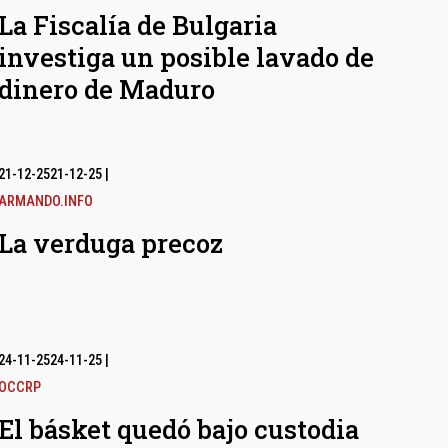
La Fiscalía de Bulgaria
investiga un posible lavado de
dinero de Maduro
21-12-25
21-12-25
|
ARMANDO.INFO
La verduga precoz
24-11-25
24-11-25
|
OCCRP
El básket quedó bajo custodia