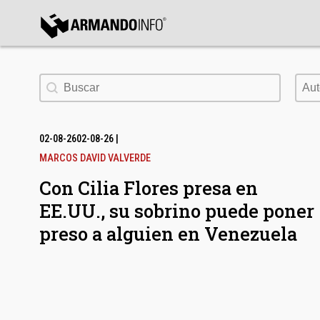
bmenu
Buscar
Aut
Aut
bmenu
bmenu
02-08-26
02-08-26
|
MARCOS DAVID VALVERDE
Con Cilia Flores presa en
EE.UU., su sobrino puede poner
preso a alguien en Venezuela