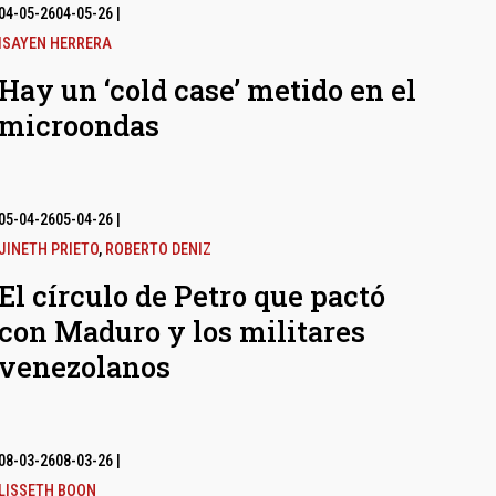
04-05-26
04-05-26
|
ISAYEN HERRERA
Hay un ‘cold case’ metido en el
microondas
05-04-26
05-04-26
|
JINETH PRIETO
,
ROBERTO DENIZ
El círculo de Petro que pactó
con Maduro y los militares
venezolanos
08-03-26
08-03-26
|
LISSETH BOON