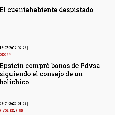
El cuentahabiente despistado
12-02-26
12-02-26
|
OCCRP
Epstein compró bonos de Pdvsa
siguiendo el consejo de un
bolichico
22-01-26
22-01-26
|
BIVOL.BG
,
BIRD