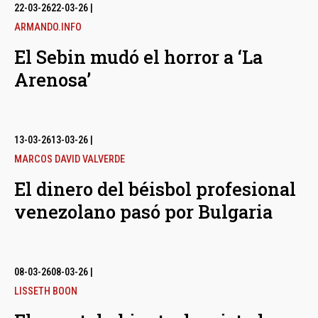
bmenu
22-03-26
22-03-26
|
ARMANDO.INFO
El Sebin mudó el horror a ‘La
bmenu
Arenosa’
bmenu
13-03-26
13-03-26
|
MARCOS DAVID VALVERDE
El dinero del béisbol profesional
venezolano pasó por Bulgaria
08-03-26
08-03-26
|
LISSETH BOON