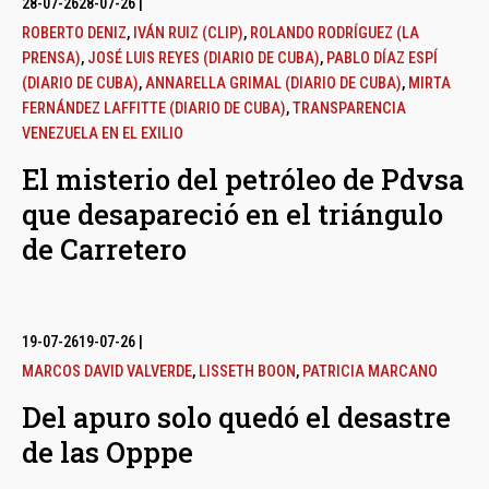
28-07-26
28-07-26
|
ROBERTO DENIZ
,
IVÁN RUIZ (CLIP)
,
ROLANDO RODRÍGUEZ (LA
PRENSA)
,
JOSÉ LUIS REYES (DIARIO DE CUBA)
,
PABLO DÍAZ ESPÍ
(DIARIO DE CUBA)
,
ANNARELLA GRIMAL (DIARIO DE CUBA)
,
MIRTA
FERNÁNDEZ LAFFITTE (DIARIO DE CUBA)
,
TRANSPARENCIA
VENEZUELA EN EL EXILIO
El misterio del petróleo de Pdvsa
que desapareció en el triángulo
de Carretero
19-07-26
19-07-26
|
MARCOS DAVID VALVERDE
,
LISSETH BOON
,
PATRICIA MARCANO
Del apuro solo quedó el desastre
de las Opppe