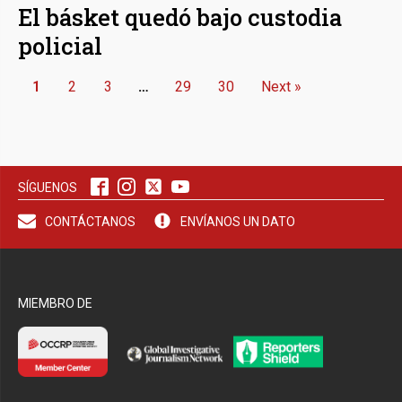
El básket quedó bajo custodia
policial
1
2
3
…
29
30
Next »
SÍGUENOS
CONTÁCTANOS
ENVÍANOS UN DATO
MIEMBRO DE