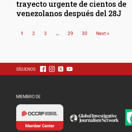
trayecto urgente de cientos de
venezolanos después del 28J
1
2
3
…
29
30
Next »
SÍGUENOS
MIEMBRO DE