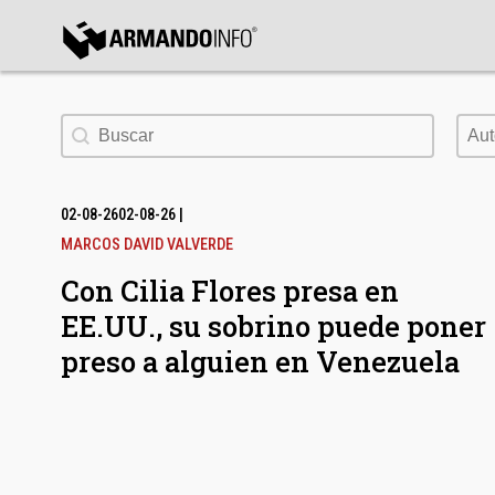
bmenu
Buscar
Aut
Aut
bmenu
bmenu
02-08-26
02-08-26
|
MARCOS DAVID VALVERDE
Con Cilia Flores presa en
EE.UU., su sobrino puede poner
preso a alguien en Venezuela