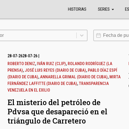
HISTORIAS
SERIES
E
or
Fecha de publi
or
28-07-26
28-07-26
|
ROBERTO DENIZ
,
IVÁN RUIZ (CLIP)
,
ROLANDO RODRÍGUEZ (LA
PRENSA)
,
JOSÉ LUIS REYES (DIARIO DE CUBA)
,
PABLO DÍAZ ESPÍ
(DIARIO DE CUBA)
,
ANNARELLA GRIMAL (DIARIO DE CUBA)
,
MIRTA
FERNÁNDEZ LAFFITTE (DIARIO DE CUBA)
,
TRANSPARENCIA
VENEZUELA EN EL EXILIO
El misterio del petróleo de
Pdvsa que desapareció en el
triángulo de Carretero