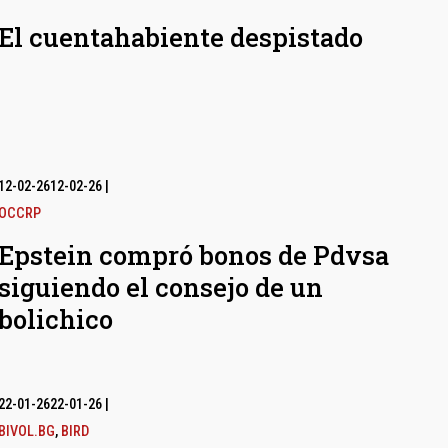
El cuentahabiente despistado
12-02-26
12-02-26
|
OCCRP
Epstein compró bonos de Pdvsa
siguiendo el consejo de un
bolichico
22-01-26
22-01-26
|
BIVOL.BG
,
BIRD