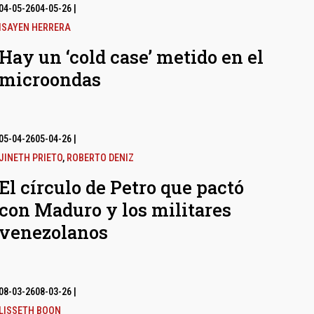
04-05-26
04-05-26
|
ISAYEN HERRERA
Hay un ‘cold case’ metido en el
microondas
05-04-26
05-04-26
|
JINETH PRIETO
,
ROBERTO DENIZ
El círculo de Petro que pactó
con Maduro y los militares
venezolanos
08-03-26
08-03-26
|
LISSETH BOON