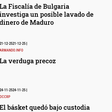
La Fiscalía de Bulgaria
investiga un posible lavado de
dinero de Maduro
21-12-25
21-12-25
|
ARMANDO.INFO
La verduga precoz
24-11-25
24-11-25
|
OCCRP
El básket quedó bajo custodia