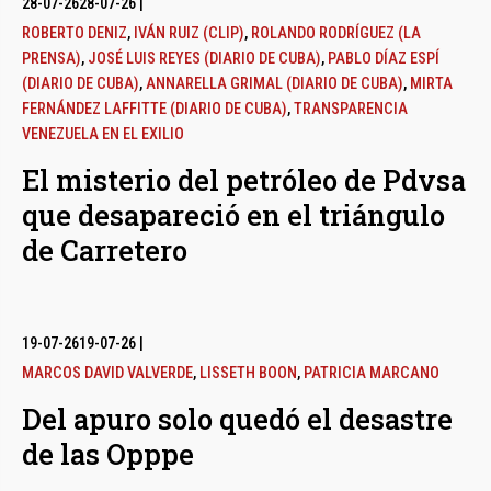
28-07-26
28-07-26
|
ROBERTO DENIZ
,
IVÁN RUIZ (CLIP)
,
ROLANDO RODRÍGUEZ (LA
PRENSA)
,
JOSÉ LUIS REYES (DIARIO DE CUBA)
,
PABLO DÍAZ ESPÍ
(DIARIO DE CUBA)
,
ANNARELLA GRIMAL (DIARIO DE CUBA)
,
MIRTA
FERNÁNDEZ LAFFITTE (DIARIO DE CUBA)
,
TRANSPARENCIA
VENEZUELA EN EL EXILIO
El misterio del petróleo de Pdvsa
que desapareció en el triángulo
de Carretero
19-07-26
19-07-26
|
MARCOS DAVID VALVERDE
,
LISSETH BOON
,
PATRICIA MARCANO
Del apuro solo quedó el desastre
de las Opppe