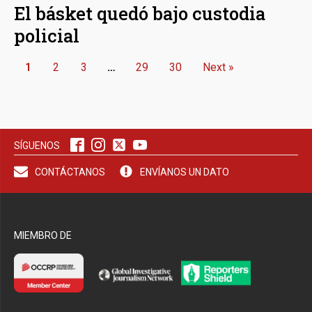
El básket quedó bajo custodia
policial
1
2
3
…
29
30
Next »
SÍGUENOS
CONTÁCTANOS
ENVÍANOS UN DATO
MIEMBRO DE