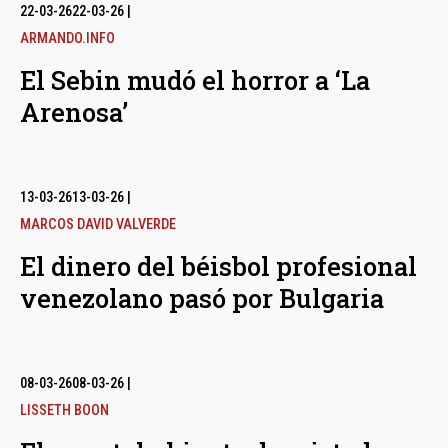
bmenu
22-03-26
22-03-26
|
ARMANDO.INFO
El Sebin mudó el horror a ‘La
bmenu
Arenosa’
bmenu
13-03-26
13-03-26
|
MARCOS DAVID VALVERDE
El dinero del béisbol profesional
venezolano pasó por Bulgaria
08-03-26
08-03-26
|
LISSETH BOON