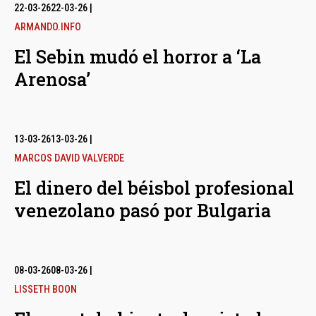
bmenu
22-03-26
22-03-26
|
ARMANDO.INFO
El Sebin mudó el horror a ‘La
bmenu
Arenosa’
bmenu
13-03-26
13-03-26
|
MARCOS DAVID VALVERDE
El dinero del béisbol profesional
venezolano pasó por Bulgaria
08-03-26
08-03-26
|
LISSETH BOON