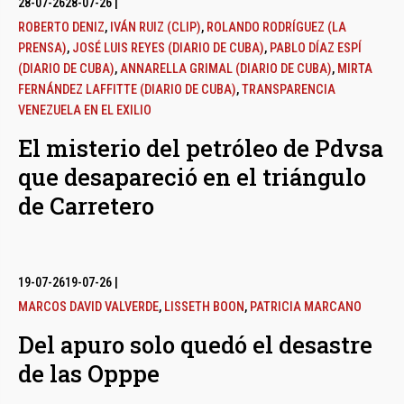
28-07-26
28-07-26
|
ROBERTO DENIZ
,
IVÁN RUIZ (CLIP)
,
ROLANDO RODRÍGUEZ (LA
PRENSA)
,
JOSÉ LUIS REYES (DIARIO DE CUBA)
,
PABLO DÍAZ ESPÍ
(DIARIO DE CUBA)
,
ANNARELLA GRIMAL (DIARIO DE CUBA)
,
MIRTA
FERNÁNDEZ LAFFITTE (DIARIO DE CUBA)
,
TRANSPARENCIA
VENEZUELA EN EL EXILIO
El misterio del petróleo de Pdvsa
que desapareció en el triángulo
de Carretero
19-07-26
19-07-26
|
MARCOS DAVID VALVERDE
,
LISSETH BOON
,
PATRICIA MARCANO
Del apuro solo quedó el desastre
de las Opppe