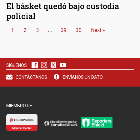
El básket quedó bajo custodia
policial
1
2
3
…
29
30
Next »
SÍGUENOS
CONTÁCTANOS
ENVÍANOS UN DATO
MIEMBRO DE