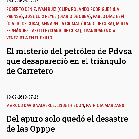
28-07-26
28-07-26
|
ROBERTO DENIZ
,
IVÁN RUIZ (CLIP)
,
ROLANDO RODRÍGUEZ (LA
PRENSA)
,
JOSÉ LUIS REYES (DIARIO DE CUBA)
,
PABLO DÍAZ ESPÍ
(DIARIO DE CUBA)
,
ANNARELLA GRIMAL (DIARIO DE CUBA)
,
MIRTA
FERNÁNDEZ LAFFITTE (DIARIO DE CUBA)
,
TRANSPARENCIA
VENEZUELA EN EL EXILIO
El misterio del petróleo de Pdvsa
que desapareció en el triángulo
de Carretero
19-07-26
19-07-26
|
MARCOS DAVID VALVERDE
,
LISSETH BOON
,
PATRICIA MARCANO
Del apuro solo quedó el desastre
de las Opppe