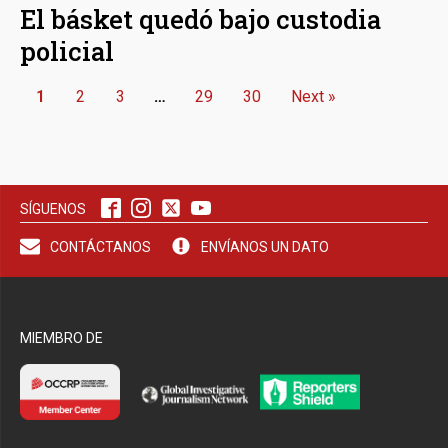
El básket quedó bajo custodia
policial
1
2
3
…
29
30
Next »
SÍGUENOS
CONTÁCTANOS
ENVÍANOS UN DATO
MIEMBRO DE