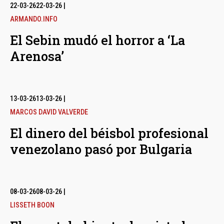
bmenu
22-03-26
22-03-26
|
ARMANDO.INFO
El Sebin mudó el horror a ‘La
bmenu
Arenosa’
bmenu
13-03-26
13-03-26
|
MARCOS DAVID VALVERDE
El dinero del béisbol profesional
venezolano pasó por Bulgaria
08-03-26
08-03-26
|
LISSETH BOON