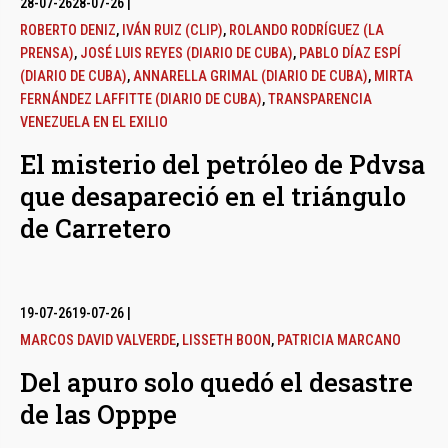
28-07-26
28-07-26
|
ROBERTO DENIZ
,
IVÁN RUIZ (CLIP)
,
ROLANDO RODRÍGUEZ (LA
PRENSA)
,
JOSÉ LUIS REYES (DIARIO DE CUBA)
,
PABLO DÍAZ ESPÍ
(DIARIO DE CUBA)
,
ANNARELLA GRIMAL (DIARIO DE CUBA)
,
MIRTA
FERNÁNDEZ LAFFITTE (DIARIO DE CUBA)
,
TRANSPARENCIA
VENEZUELA EN EL EXILIO
El misterio del petróleo de Pdvsa
que desapareció en el triángulo
de Carretero
19-07-26
19-07-26
|
MARCOS DAVID VALVERDE
,
LISSETH BOON
,
PATRICIA MARCANO
Del apuro solo quedó el desastre
de las Opppe