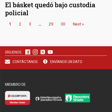
El básket quedó bajo custodia
policial
1
2
3
…
29
30
Next »
SÍGUENOS
CONTÁCTANOS
ENVÍANOS UN DATO
MIEMBRO DE