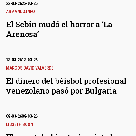
bmenu
22-03-26
22-03-26
|
ARMANDO.INFO
El Sebin mudó el horror a ‘La
bmenu
Arenosa’
bmenu
13-03-26
13-03-26
|
MARCOS DAVID VALVERDE
El dinero del béisbol profesional
venezolano pasó por Bulgaria
08-03-26
08-03-26
|
LISSETH BOON