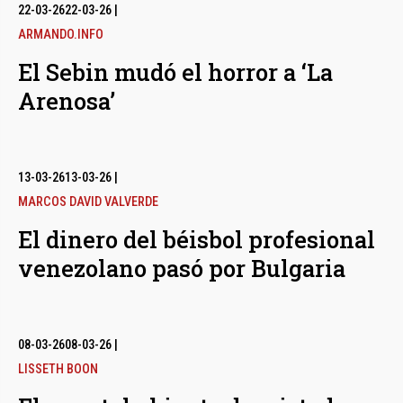
bmenu
22-03-26
22-03-26
|
ARMANDO.INFO
El Sebin mudó el horror a ‘La
bmenu
Arenosa’
bmenu
13-03-26
13-03-26
|
MARCOS DAVID VALVERDE
El dinero del béisbol profesional
venezolano pasó por Bulgaria
08-03-26
08-03-26
|
LISSETH BOON