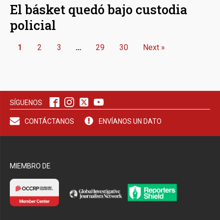
El básket quedó bajo custodia
policial
1
2
3
…
29
30
Next »
SÍGUENOS
CONTÁCTANOS
ENVÍANOS UN DATO
MIEMBRO DE