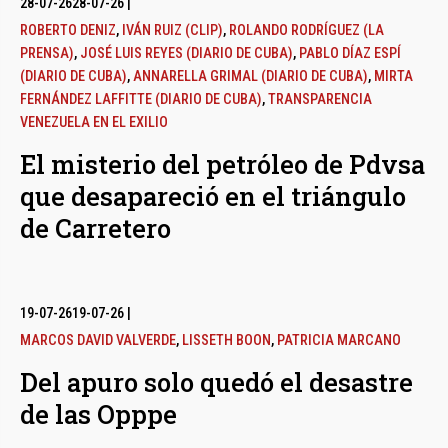
28-07-26
28-07-26
|
ROBERTO DENIZ
,
IVÁN RUIZ (CLIP)
,
ROLANDO RODRÍGUEZ (LA
PRENSA)
,
JOSÉ LUIS REYES (DIARIO DE CUBA)
,
PABLO DÍAZ ESPÍ
(DIARIO DE CUBA)
,
ANNARELLA GRIMAL (DIARIO DE CUBA)
,
MIRTA
FERNÁNDEZ LAFFITTE (DIARIO DE CUBA)
,
TRANSPARENCIA
VENEZUELA EN EL EXILIO
El misterio del petróleo de Pdvsa
que desapareció en el triángulo
de Carretero
19-07-26
19-07-26
|
MARCOS DAVID VALVERDE
,
LISSETH BOON
,
PATRICIA MARCANO
Del apuro solo quedó el desastre
de las Opppe