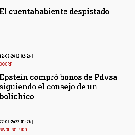
El cuentahabiente despistado
12-02-26
12-02-26
|
OCCRP
Epstein compró bonos de Pdvsa
siguiendo el consejo de un
bolichico
22-01-26
22-01-26
|
BIVOL.BG
,
BIRD