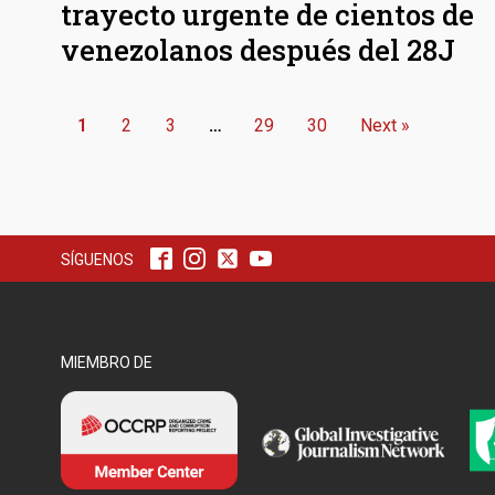
trayecto urgente de cientos de
venezolanos después del 28J
1
2
3
…
29
30
Next »
SÍGUENOS
MIEMBRO DE