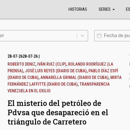
HISTORIAS
SERIES
E
or
Fecha de publi
or
28-07-26
28-07-26
|
ROBERTO DENIZ
,
IVÁN RUIZ (CLIP)
,
ROLANDO RODRÍGUEZ (LA
PRENSA)
,
JOSÉ LUIS REYES (DIARIO DE CUBA)
,
PABLO DÍAZ ESPÍ
(DIARIO DE CUBA)
,
ANNARELLA GRIMAL (DIARIO DE CUBA)
,
MIRTA
FERNÁNDEZ LAFFITTE (DIARIO DE CUBA)
,
TRANSPARENCIA
VENEZUELA EN EL EXILIO
El misterio del petróleo de
Pdvsa que desapareció en el
triángulo de Carretero