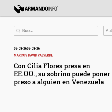
bmenu
Buscar
Aut
Aut
bmenu
bmenu
02-08-26
02-08-26
|
MARCOS DAVID VALVERDE
Con Cilia Flores presa en
EE.UU., su sobrino puede poner
preso a alguien en Venezuela