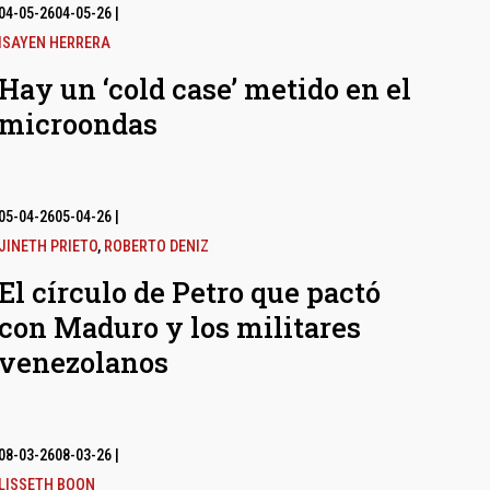
04-05-26
04-05-26
|
ISAYEN HERRERA
Hay un ‘cold case’ metido en el
microondas
05-04-26
05-04-26
|
JINETH PRIETO
,
ROBERTO DENIZ
El círculo de Petro que pactó
con Maduro y los militares
venezolanos
08-03-26
08-03-26
|
LISSETH BOON