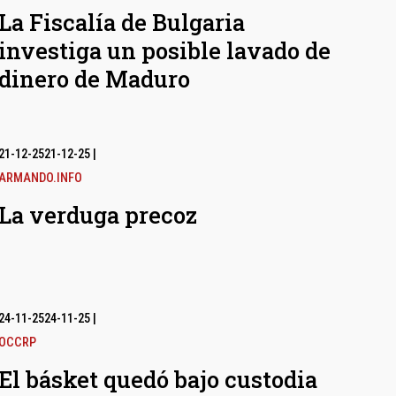
La Fiscalía de Bulgaria
investiga un posible lavado de
dinero de Maduro
21-12-25
21-12-25
|
ARMANDO.INFO
La verduga precoz
24-11-25
24-11-25
|
OCCRP
El básket quedó bajo custodia