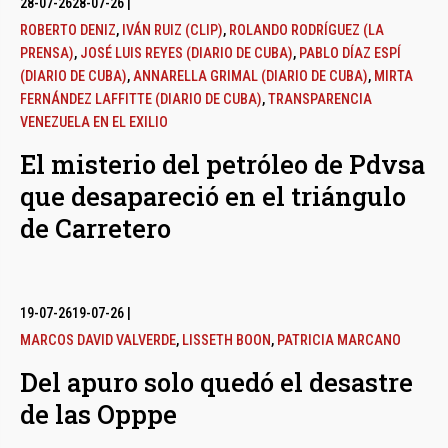
28-07-26
28-07-26
|
ROBERTO DENIZ
,
IVÁN RUIZ (CLIP)
,
ROLANDO RODRÍGUEZ (LA
PRENSA)
,
JOSÉ LUIS REYES (DIARIO DE CUBA)
,
PABLO DÍAZ ESPÍ
(DIARIO DE CUBA)
,
ANNARELLA GRIMAL (DIARIO DE CUBA)
,
MIRTA
FERNÁNDEZ LAFFITTE (DIARIO DE CUBA)
,
TRANSPARENCIA
VENEZUELA EN EL EXILIO
El misterio del petróleo de Pdvsa
que desapareció en el triángulo
de Carretero
19-07-26
19-07-26
|
MARCOS DAVID VALVERDE
,
LISSETH BOON
,
PATRICIA MARCANO
Del apuro solo quedó el desastre
de las Opppe