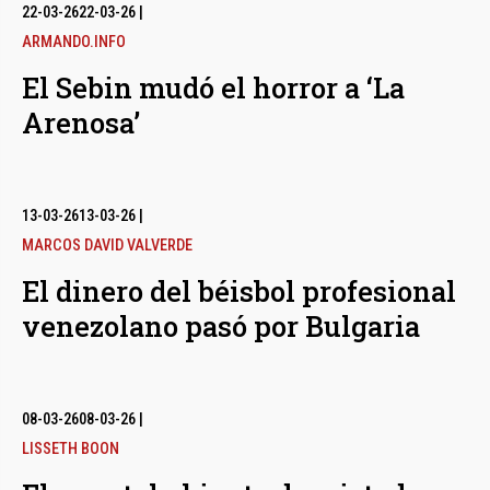
bmenu
22-03-26
22-03-26
|
ARMANDO.INFO
El Sebin mudó el horror a ‘La
bmenu
Arenosa’
bmenu
13-03-26
13-03-26
|
MARCOS DAVID VALVERDE
El dinero del béisbol profesional
venezolano pasó por Bulgaria
08-03-26
08-03-26
|
LISSETH BOON