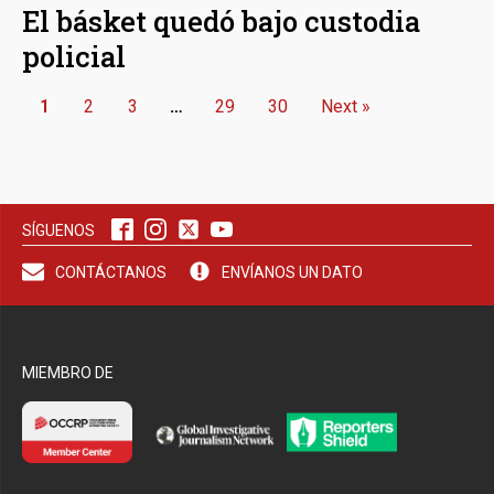
El básket quedó bajo custodia
policial
1
2
3
…
29
30
Next »
SÍGUENOS
CONTÁCTANOS
ENVÍANOS UN DATO
MIEMBRO DE