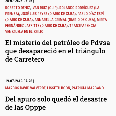
28-07-26
28-07-26
|
ROBERTO DENIZ
,
IVÁN RUIZ (CLIP)
,
ROLANDO RODRÍGUEZ (LA
PRENSA)
,
JOSÉ LUIS REYES (DIARIO DE CUBA)
,
PABLO DÍAZ ESPÍ
(DIARIO DE CUBA)
,
ANNARELLA GRIMAL (DIARIO DE CUBA)
,
MIRTA
FERNÁNDEZ LAFFITTE (DIARIO DE CUBA)
,
TRANSPARENCIA
VENEZUELA EN EL EXILIO
El misterio del petróleo de Pdvsa
que desapareció en el triángulo
de Carretero
19-07-26
19-07-26
|
MARCOS DAVID VALVERDE
,
LISSETH BOON
,
PATRICIA MARCANO
Del apuro solo quedó el desastre
de las Opppe