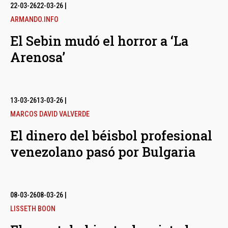
bmenu
22-03-26
22-03-26
|
ARMANDO.INFO
El Sebin mudó el horror a ‘La
bmenu
Arenosa’
bmenu
13-03-26
13-03-26
|
MARCOS DAVID VALVERDE
El dinero del béisbol profesional
venezolano pasó por Bulgaria
08-03-26
08-03-26
|
LISSETH BOON