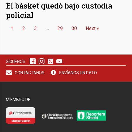
El básket quedó bajo custodia
policial
1
2
3
…
29
30
Next »
SÍGUENOS
CONTÁCTANOS
ENVÍANOS UN DATO
MIEMBRO DE