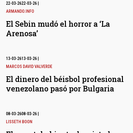
bmenu
22-03-26
22-03-26
|
ARMANDO.INFO
El Sebin mudó el horror a ‘La
bmenu
Arenosa’
bmenu
13-03-26
13-03-26
|
MARCOS DAVID VALVERDE
El dinero del béisbol profesional
venezolano pasó por Bulgaria
08-03-26
08-03-26
|
LISSETH BOON