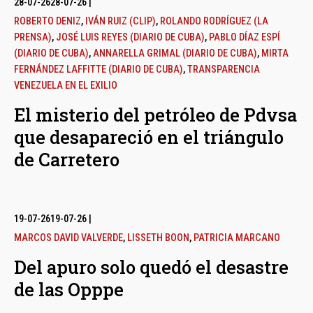
28-07-26
28-07-26
|
ROBERTO DENIZ
,
IVÁN RUIZ (CLIP)
,
ROLANDO RODRÍGUEZ (LA
PRENSA)
,
JOSÉ LUIS REYES (DIARIO DE CUBA)
,
PABLO DÍAZ ESPÍ
(DIARIO DE CUBA)
,
ANNARELLA GRIMAL (DIARIO DE CUBA)
,
MIRTA
FERNÁNDEZ LAFFITTE (DIARIO DE CUBA)
,
TRANSPARENCIA
VENEZUELA EN EL EXILIO
El misterio del petróleo de Pdvsa
que desapareció en el triángulo
de Carretero
19-07-26
19-07-26
|
MARCOS DAVID VALVERDE
,
LISSETH BOON
,
PATRICIA MARCANO
Del apuro solo quedó el desastre
de las Opppe