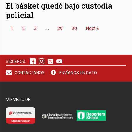
El básket quedó bajo custodia
policial
1
2
3
…
29
30
Next »
SÍGUENOS
CONTÁCTANOS
ENVÍANOS UN DATO
MIEMBRO DE