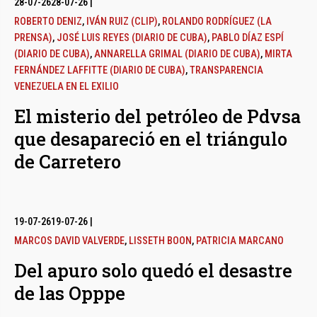
28-07-26
28-07-26
|
ROBERTO DENIZ
,
IVÁN RUIZ (CLIP)
,
ROLANDO RODRÍGUEZ (LA
PRENSA)
,
JOSÉ LUIS REYES (DIARIO DE CUBA)
,
PABLO DÍAZ ESPÍ
(DIARIO DE CUBA)
,
ANNARELLA GRIMAL (DIARIO DE CUBA)
,
MIRTA
FERNÁNDEZ LAFFITTE (DIARIO DE CUBA)
,
TRANSPARENCIA
VENEZUELA EN EL EXILIO
El misterio del petróleo de Pdvsa
que desapareció en el triángulo
de Carretero
19-07-26
19-07-26
|
MARCOS DAVID VALVERDE
,
LISSETH BOON
,
PATRICIA MARCANO
Del apuro solo quedó el desastre
de las Opppe