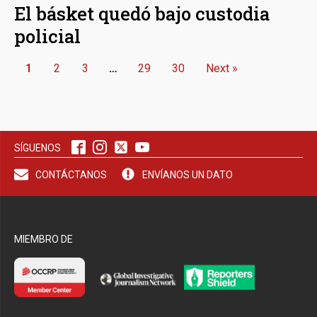
El básket quedó bajo custodia
policial
1
2
3
…
29
30
Next »
SÍGUENOS
CONTÁCTANOS
ENVÍANOS UN DATO
MIEMBRO DE