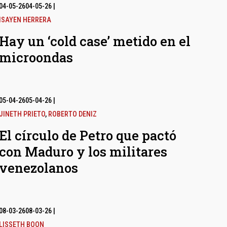
04-05-26
04-05-26
|
ISAYEN HERRERA
Hay un ‘cold case’ metido en el
microondas
05-04-26
05-04-26
|
JINETH PRIETO
,
ROBERTO DENIZ
El círculo de Petro que pactó
con Maduro y los militares
venezolanos
08-03-26
08-03-26
|
LISSETH BOON