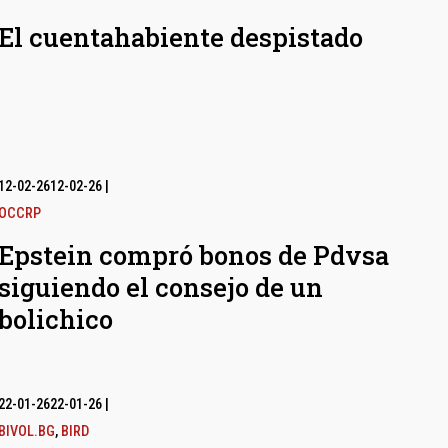
El cuentahabiente despistado
12-02-26
12-02-26
|
OCCRP
Epstein compró bonos de Pdvsa
siguiendo el consejo de un
bolichico
22-01-26
22-01-26
|
BIVOL.BG
,
BIRD