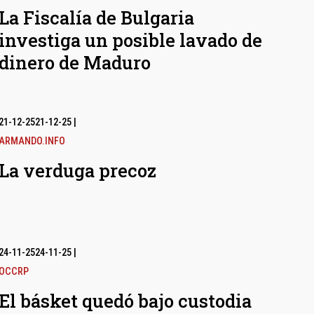
La Fiscalía de Bulgaria
investiga un posible lavado de
dinero de Maduro
21-12-25
21-12-25
|
ARMANDO.INFO
La verduga precoz
24-11-25
24-11-25
|
OCCRP
El básket quedó bajo custodia