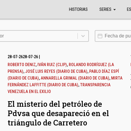
HISTORIAS
SERIES
E
or
Fecha de publi
or
28-07-26
28-07-26
|
ROBERTO DENIZ
,
IVÁN RUIZ (CLIP)
,
ROLANDO RODRÍGUEZ (LA
PRENSA)
,
JOSÉ LUIS REYES (DIARIO DE CUBA)
,
PABLO DÍAZ ESPÍ
(DIARIO DE CUBA)
,
ANNARELLA GRIMAL (DIARIO DE CUBA)
,
MIRTA
FERNÁNDEZ LAFFITTE (DIARIO DE CUBA)
,
TRANSPARENCIA
VENEZUELA EN EL EXILIO
El misterio del petróleo de
Pdvsa que desapareció en el
triángulo de Carretero