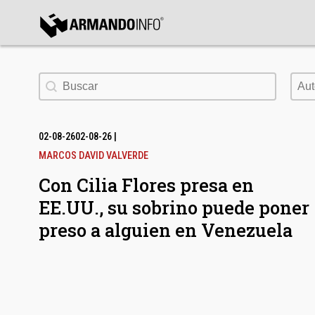
bmenu
Buscar
Aut
Aut
bmenu
bmenu
02-08-26
02-08-26
|
MARCOS DAVID VALVERDE
Con Cilia Flores presa en
EE.UU., su sobrino puede poner
preso a alguien en Venezuela