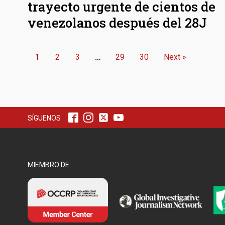
trayecto urgente de cientos de
venezolanos después del 28J
1
2
3
…
29
30
Next »
SÍGUENOS
MIEMBRO DE