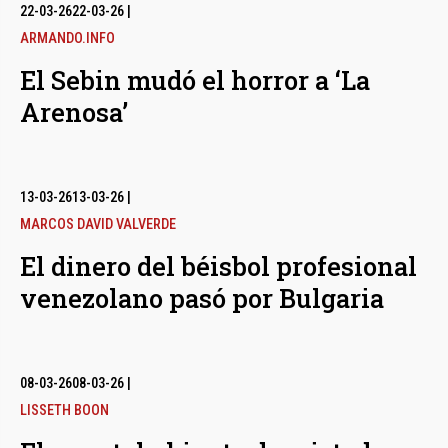
bmenu
22-03-26
22-03-26
|
ARMANDO.INFO
El Sebin mudó el horror a ‘La
bmenu
Arenosa’
bmenu
13-03-26
13-03-26
|
MARCOS DAVID VALVERDE
El dinero del béisbol profesional
venezolano pasó por Bulgaria
08-03-26
08-03-26
|
LISSETH BOON