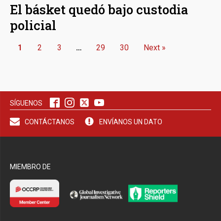
El básket quedó bajo custodia
policial
1
2
3
…
29
30
Next »
SÍGUENOS
CONTÁCTANOS
ENVÍANOS UN DATO
MIEMBRO DE