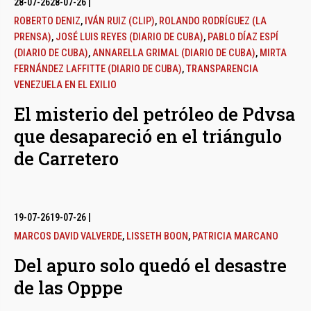
28-07-26
28-07-26
|
ROBERTO DENIZ
,
IVÁN RUIZ (CLIP)
,
ROLANDO RODRÍGUEZ (LA
PRENSA)
,
JOSÉ LUIS REYES (DIARIO DE CUBA)
,
PABLO DÍAZ ESPÍ
(DIARIO DE CUBA)
,
ANNARELLA GRIMAL (DIARIO DE CUBA)
,
MIRTA
FERNÁNDEZ LAFFITTE (DIARIO DE CUBA)
,
TRANSPARENCIA
VENEZUELA EN EL EXILIO
El misterio del petróleo de Pdvsa
que desapareció en el triángulo
de Carretero
19-07-26
19-07-26
|
MARCOS DAVID VALVERDE
,
LISSETH BOON
,
PATRICIA MARCANO
Del apuro solo quedó el desastre
de las Opppe