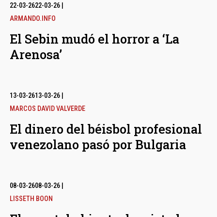
bmenu
22-03-26
22-03-26
|
ARMANDO.INFO
El Sebin mudó el horror a ‘La
bmenu
Arenosa’
bmenu
13-03-26
13-03-26
|
MARCOS DAVID VALVERDE
El dinero del béisbol profesional
venezolano pasó por Bulgaria
08-03-26
08-03-26
|
LISSETH BOON