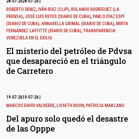
28-07-26
28-07-26
|
ROBERTO DENIZ
,
IVÁN RUIZ (CLIP)
,
ROLANDO RODRÍGUEZ (LA
PRENSA)
,
JOSÉ LUIS REYES (DIARIO DE CUBA)
,
PABLO DÍAZ ESPÍ
(DIARIO DE CUBA)
,
ANNARELLA GRIMAL (DIARIO DE CUBA)
,
MIRTA
FERNÁNDEZ LAFFITTE (DIARIO DE CUBA)
,
TRANSPARENCIA
VENEZUELA EN EL EXILIO
El misterio del petróleo de Pdvsa
que desapareció en el triángulo
de Carretero
19-07-26
19-07-26
|
MARCOS DAVID VALVERDE
,
LISSETH BOON
,
PATRICIA MARCANO
Del apuro solo quedó el desastre
de las Opppe