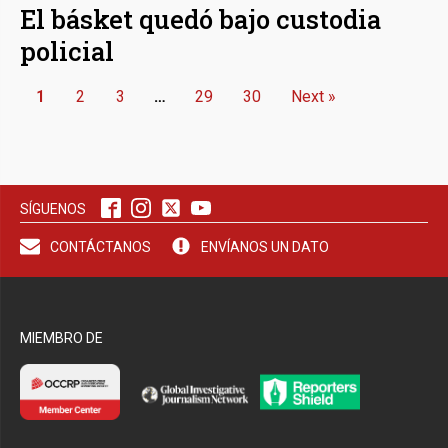
El básket quedó bajo custodia
policial
1
2
3
…
29
30
Next »
SÍGUENOS
CONTÁCTANOS
ENVÍANOS UN DATO
MIEMBRO DE