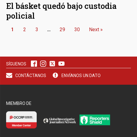
El básket quedó bajo custodia
policial
1
2
3
…
29
30
Next »
SÍGUENOS
CONTÁCTANOS
ENVÍANOS UN DATO
MIEMBRO DE