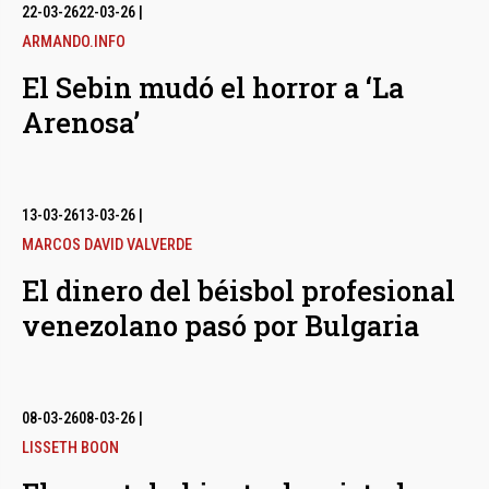
bmenu
22-03-26
22-03-26
|
ARMANDO.INFO
El Sebin mudó el horror a ‘La
bmenu
Arenosa’
bmenu
13-03-26
13-03-26
|
MARCOS DAVID VALVERDE
El dinero del béisbol profesional
venezolano pasó por Bulgaria
08-03-26
08-03-26
|
LISSETH BOON