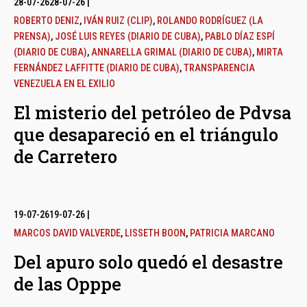
28-07-26
28-07-26
|
ROBERTO DENIZ
,
IVÁN RUIZ (CLIP)
,
ROLANDO RODRÍGUEZ (LA
PRENSA)
,
JOSÉ LUIS REYES (DIARIO DE CUBA)
,
PABLO DÍAZ ESPÍ
(DIARIO DE CUBA)
,
ANNARELLA GRIMAL (DIARIO DE CUBA)
,
MIRTA
FERNÁNDEZ LAFFITTE (DIARIO DE CUBA)
,
TRANSPARENCIA
VENEZUELA EN EL EXILIO
El misterio del petróleo de Pdvsa
que desapareció en el triángulo
de Carretero
19-07-26
19-07-26
|
MARCOS DAVID VALVERDE
,
LISSETH BOON
,
PATRICIA MARCANO
Del apuro solo quedó el desastre
de las Opppe