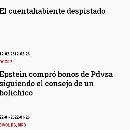
El cuentahabiente despistado
12-02-26
12-02-26
|
OCCRP
Epstein compró bonos de Pdvsa
siguiendo el consejo de un
bolichico
22-01-26
22-01-26
|
BIVOL.BG
,
BIRD