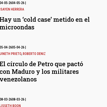
04-05-26
04-05-26
|
ISAYEN HERRERA
Hay un ‘cold case’ metido en el
microondas
05-04-26
05-04-26
|
JINETH PRIETO
,
ROBERTO DENIZ
El círculo de Petro que pactó
con Maduro y los militares
venezolanos
08-03-26
08-03-26
|
LISSETH BOON