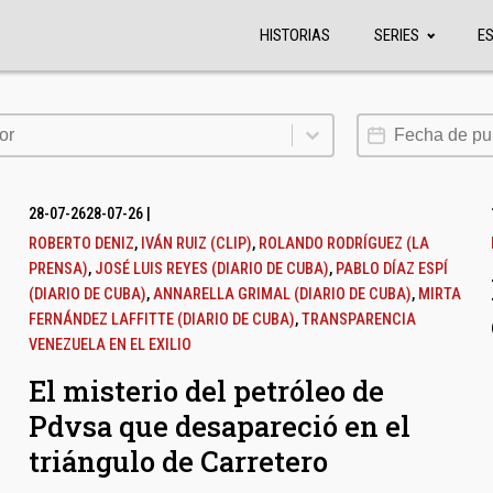
HISTORIAS
SERIES
E
or
Fecha de publi
or
28-07-26
28-07-26
|
ROBERTO DENIZ
,
IVÁN RUIZ (CLIP)
,
ROLANDO RODRÍGUEZ (LA
PRENSA)
,
JOSÉ LUIS REYES (DIARIO DE CUBA)
,
PABLO DÍAZ ESPÍ
(DIARIO DE CUBA)
,
ANNARELLA GRIMAL (DIARIO DE CUBA)
,
MIRTA
FERNÁNDEZ LAFFITTE (DIARIO DE CUBA)
,
TRANSPARENCIA
VENEZUELA EN EL EXILIO
El misterio del petróleo de
Pdvsa que desapareció en el
triángulo de Carretero