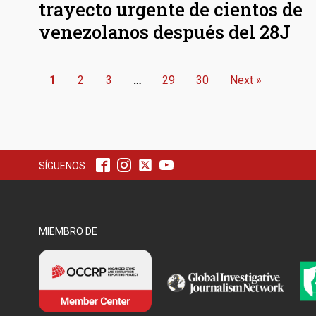
trayecto urgente de cientos de
venezolanos después del 28J
1
2
3
…
29
30
Next »
SÍGUENOS
MIEMBRO DE