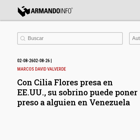
bmenu
Buscar
Aut
Aut
bmenu
bmenu
02-08-26
02-08-26
|
MARCOS DAVID VALVERDE
Con Cilia Flores presa en
EE.UU., su sobrino puede poner
preso a alguien en Venezuela