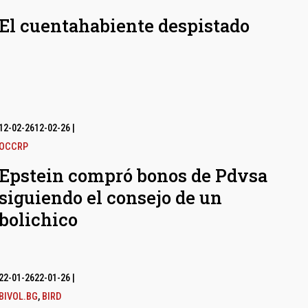
El cuentahabiente despistado
12-02-26
12-02-26
|
OCCRP
Epstein compró bonos de Pdvsa
siguiendo el consejo de un
bolichico
22-01-26
22-01-26
|
BIVOL.BG
,
BIRD