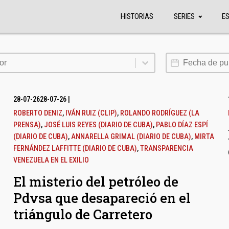
HISTORIAS
SERIES
E
or
Fecha de publi
or
28-07-26
28-07-26
|
ROBERTO DENIZ
,
IVÁN RUIZ (CLIP)
,
ROLANDO RODRÍGUEZ (LA
PRENSA)
,
JOSÉ LUIS REYES (DIARIO DE CUBA)
,
PABLO DÍAZ ESPÍ
(DIARIO DE CUBA)
,
ANNARELLA GRIMAL (DIARIO DE CUBA)
,
MIRTA
FERNÁNDEZ LAFFITTE (DIARIO DE CUBA)
,
TRANSPARENCIA
VENEZUELA EN EL EXILIO
El misterio del petróleo de
Pdvsa que desapareció en el
triángulo de Carretero