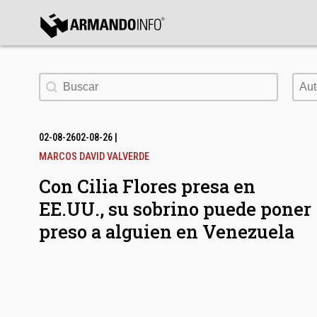
bmenu
Buscar
Aut
Aut
bmenu
bmenu
02-08-26
02-08-26
|
MARCOS DAVID VALVERDE
Con Cilia Flores presa en
EE.UU., su sobrino puede poner
preso a alguien en Venezuela