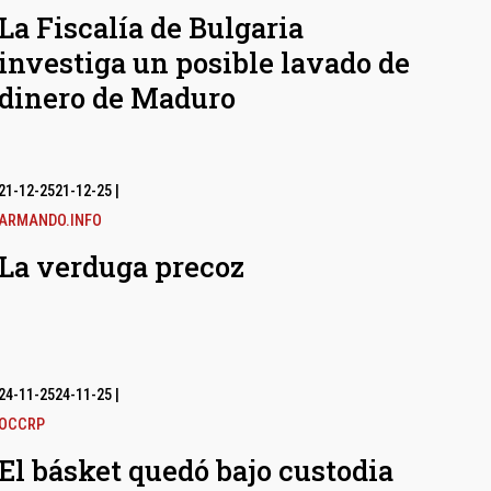
La Fiscalía de Bulgaria
investiga un posible lavado de
dinero de Maduro
21-12-25
21-12-25
|
ARMANDO.INFO
La verduga precoz
24-11-25
24-11-25
|
OCCRP
El básket quedó bajo custodia