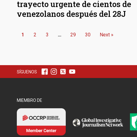
trayecto urgente de cientos de
venezolanos después del 28J
1
2
3
…
29
30
Next »
SÍGUENOS
MIEMBRO DE