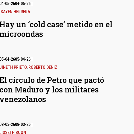
04-05-26
04-05-26
|
ISAYEN HERRERA
Hay un ‘cold case’ metido en el
microondas
05-04-26
05-04-26
|
JINETH PRIETO
,
ROBERTO DENIZ
El círculo de Petro que pactó
con Maduro y los militares
venezolanos
08-03-26
08-03-26
|
LISSETH BOON