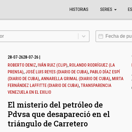
HISTORIAS
SERIES
E
or
Fecha de publi
or
28-07-26
28-07-26
|
ROBERTO DENIZ
,
IVÁN RUIZ (CLIP)
,
ROLANDO RODRÍGUEZ (LA
PRENSA)
,
JOSÉ LUIS REYES (DIARIO DE CUBA)
,
PABLO DÍAZ ESPÍ
(DIARIO DE CUBA)
,
ANNARELLA GRIMAL (DIARIO DE CUBA)
,
MIRTA
FERNÁNDEZ LAFFITTE (DIARIO DE CUBA)
,
TRANSPARENCIA
VENEZUELA EN EL EXILIO
El misterio del petróleo de
Pdvsa que desapareció en el
triángulo de Carretero