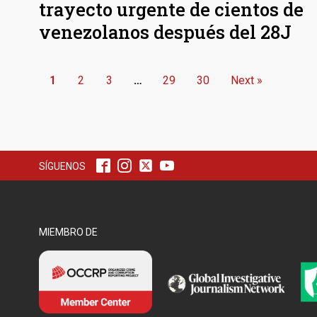
trayecto urgente de cientos de
venezolanos después del 28J
1
2
3
…
29
30
Next »
SÍGUENOS
MIEMBRO DE