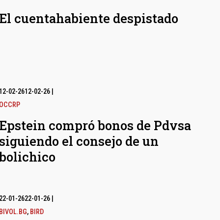
El cuentahabiente despistado
12-02-26
12-02-26
|
OCCRP
Epstein compró bonos de Pdvsa
siguiendo el consejo de un
bolichico
22-01-26
22-01-26
|
BIVOL.BG
,
BIRD