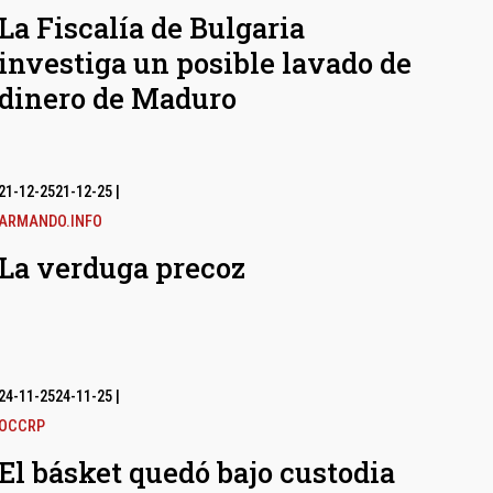
La Fiscalía de Bulgaria
investiga un posible lavado de
dinero de Maduro
21-12-25
21-12-25
|
ARMANDO.INFO
La verduga precoz
24-11-25
24-11-25
|
OCCRP
El básket quedó bajo custodia