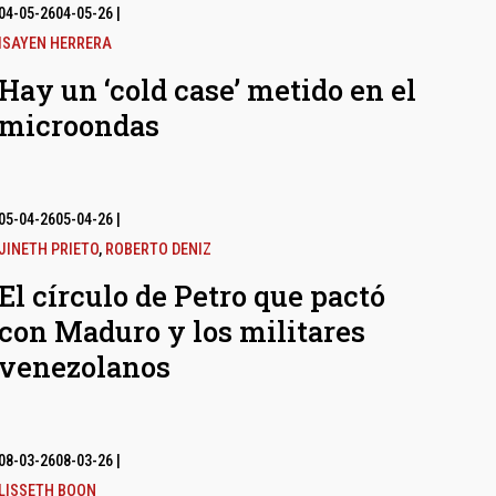
04-05-26
04-05-26
|
ISAYEN HERRERA
Hay un ‘cold case’ metido en el
microondas
05-04-26
05-04-26
|
JINETH PRIETO
,
ROBERTO DENIZ
El círculo de Petro que pactó
con Maduro y los militares
venezolanos
08-03-26
08-03-26
|
LISSETH BOON