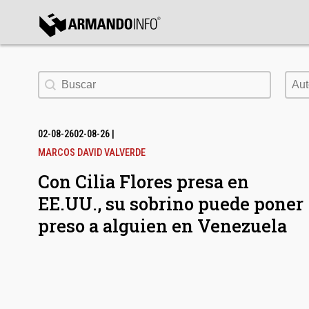
bmenu
Buscar
Aut
Aut
bmenu
bmenu
02-08-26
02-08-26
|
MARCOS DAVID VALVERDE
Con Cilia Flores presa en
EE.UU., su sobrino puede poner
preso a alguien en Venezuela