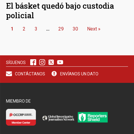
El básket quedó bajo custodia
policial
1
2
3
…
29
30
Next »
SÍGUENOS
CONTÁCTANOS
ENVÍANOS UN DATO
MIEMBRO DE