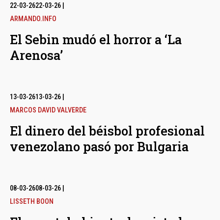
bmenu
22-03-26
22-03-26
|
ARMANDO.INFO
El Sebin mudó el horror a ‘La
bmenu
Arenosa’
bmenu
13-03-26
13-03-26
|
MARCOS DAVID VALVERDE
El dinero del béisbol profesional
venezolano pasó por Bulgaria
08-03-26
08-03-26
|
LISSETH BOON