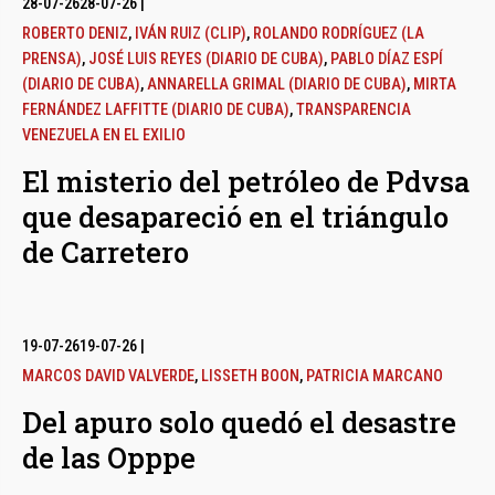
28-07-26
28-07-26
|
ROBERTO DENIZ
,
IVÁN RUIZ (CLIP)
,
ROLANDO RODRÍGUEZ (LA
PRENSA)
,
JOSÉ LUIS REYES (DIARIO DE CUBA)
,
PABLO DÍAZ ESPÍ
(DIARIO DE CUBA)
,
ANNARELLA GRIMAL (DIARIO DE CUBA)
,
MIRTA
FERNÁNDEZ LAFFITTE (DIARIO DE CUBA)
,
TRANSPARENCIA
VENEZUELA EN EL EXILIO
El misterio del petróleo de Pdvsa
que desapareció en el triángulo
de Carretero
19-07-26
19-07-26
|
MARCOS DAVID VALVERDE
,
LISSETH BOON
,
PATRICIA MARCANO
Del apuro solo quedó el desastre
de las Opppe