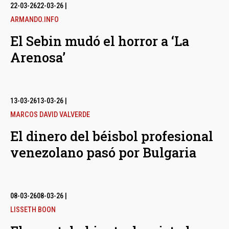
bmenu
22-03-26
22-03-26
|
ARMANDO.INFO
El Sebin mudó el horror a ‘La
bmenu
Arenosa’
bmenu
13-03-26
13-03-26
|
MARCOS DAVID VALVERDE
El dinero del béisbol profesional
venezolano pasó por Bulgaria
08-03-26
08-03-26
|
LISSETH BOON