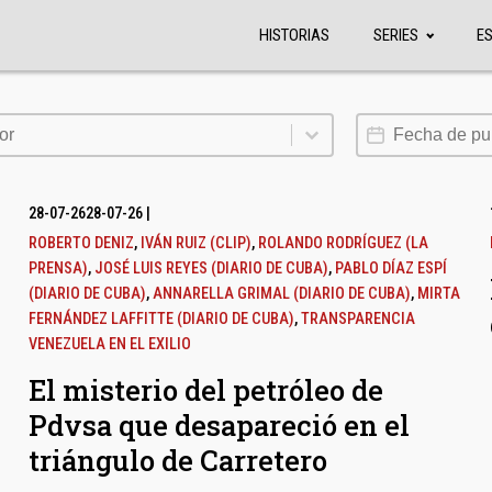
HISTORIAS
SERIES
E
or
Fecha de publi
or
28-07-26
28-07-26
|
ROBERTO DENIZ
,
IVÁN RUIZ (CLIP)
,
ROLANDO RODRÍGUEZ (LA
PRENSA)
,
JOSÉ LUIS REYES (DIARIO DE CUBA)
,
PABLO DÍAZ ESPÍ
(DIARIO DE CUBA)
,
ANNARELLA GRIMAL (DIARIO DE CUBA)
,
MIRTA
FERNÁNDEZ LAFFITTE (DIARIO DE CUBA)
,
TRANSPARENCIA
VENEZUELA EN EL EXILIO
El misterio del petróleo de
Pdvsa que desapareció en el
triángulo de Carretero