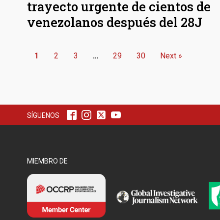
trayecto urgente de cientos de
venezolanos después del 28J
1
2
3
…
29
30
Next »
SÍGUENOS
MIEMBRO DE