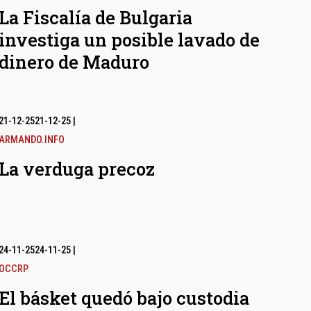
La Fiscalía de Bulgaria
investiga un posible lavado de
dinero de Maduro
21-12-25
21-12-25
|
ARMANDO.INFO
La verduga precoz
24-11-25
24-11-25
|
OCCRP
El básket quedó bajo custodia