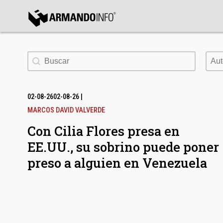
bmenu
Buscar
Aut
Aut
bmenu
bmenu
02-08-26
02-08-26
|
MARCOS DAVID VALVERDE
Con Cilia Flores presa en
EE.UU., su sobrino puede poner
preso a alguien en Venezuela