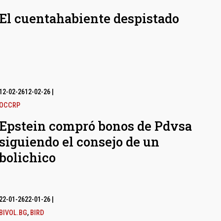
El cuentahabiente despistado
12-02-26
12-02-26
|
OCCRP
Epstein compró bonos de Pdvsa
siguiendo el consejo de un
bolichico
22-01-26
22-01-26
|
BIVOL.BG
,
BIRD