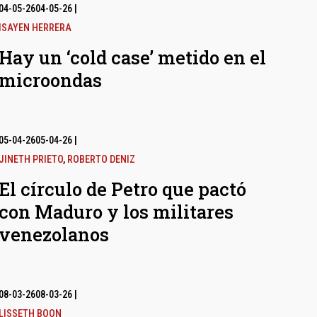
04-05-26
04-05-26
|
ISAYEN HERRERA
Hay un ‘cold case’ metido en el
microondas
05-04-26
05-04-26
|
JINETH PRIETO
,
ROBERTO DENIZ
El círculo de Petro que pactó
con Maduro y los militares
venezolanos
08-03-26
08-03-26
|
LISSETH BOON