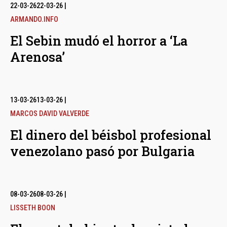
bmenu
22-03-26
22-03-26
|
ARMANDO.INFO
El Sebin mudó el horror a ‘La
bmenu
Arenosa’
bmenu
13-03-26
13-03-26
|
MARCOS DAVID VALVERDE
El dinero del béisbol profesional
venezolano pasó por Bulgaria
08-03-26
08-03-26
|
LISSETH BOON