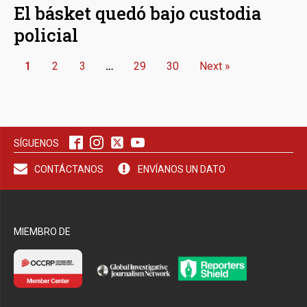
El básket quedó bajo custodia
policial
1
2
3
…
29
30
Next »
SÍGUENOS
CONTÁCTANOS
ENVÍANOS UN DATO
MIEMBRO DE