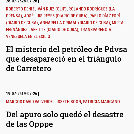
28-07-26
28-07-26
|
ROBERTO DENIZ
,
IVÁN RUIZ (CLIP)
,
ROLANDO RODRÍGUEZ (LA
PRENSA)
,
JOSÉ LUIS REYES (DIARIO DE CUBA)
,
PABLO DÍAZ ESPÍ
(DIARIO DE CUBA)
,
ANNARELLA GRIMAL (DIARIO DE CUBA)
,
MIRTA
FERNÁNDEZ LAFFITTE (DIARIO DE CUBA)
,
TRANSPARENCIA
VENEZUELA EN EL EXILIO
El misterio del petróleo de Pdvsa
que desapareció en el triángulo
de Carretero
19-07-26
19-07-26
|
MARCOS DAVID VALVERDE
,
LISSETH BOON
,
PATRICIA MARCANO
Del apuro solo quedó el desastre
de las Opppe