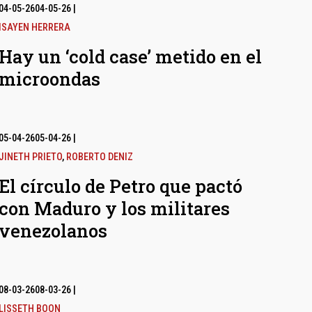
04-05-26
04-05-26
|
ISAYEN HERRERA
Hay un ‘cold case’ metido en el
microondas
05-04-26
05-04-26
|
JINETH PRIETO
,
ROBERTO DENIZ
El círculo de Petro que pactó
con Maduro y los militares
venezolanos
08-03-26
08-03-26
|
LISSETH BOON