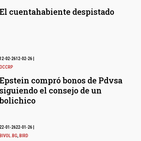
El cuentahabiente despistado
12-02-26
12-02-26
|
OCCRP
Epstein compró bonos de Pdvsa
siguiendo el consejo de un
bolichico
22-01-26
22-01-26
|
BIVOL.BG
,
BIRD