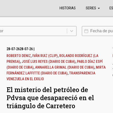
HISTORIAS
SERIES
E
or
Fecha de publi
or
28-07-26
28-07-26
|
ROBERTO DENIZ
,
IVÁN RUIZ (CLIP)
,
ROLANDO RODRÍGUEZ (LA
PRENSA)
,
JOSÉ LUIS REYES (DIARIO DE CUBA)
,
PABLO DÍAZ ESPÍ
(DIARIO DE CUBA)
,
ANNARELLA GRIMAL (DIARIO DE CUBA)
,
MIRTA
FERNÁNDEZ LAFFITTE (DIARIO DE CUBA)
,
TRANSPARENCIA
VENEZUELA EN EL EXILIO
El misterio del petróleo de
Pdvsa que desapareció en el
triángulo de Carretero