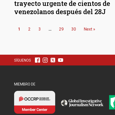
trayecto urgente de cientos de
venezolanos después del 28J
1
2
3
…
29
30
Next »
SÍGUENOS
MIEMBRO DE