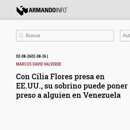
bmenu
Buscar
Aut
Aut
bmenu
bmenu
02-08-26
02-08-26
|
MARCOS DAVID VALVERDE
Con Cilia Flores presa en
EE.UU., su sobrino puede poner
preso a alguien en Venezuela