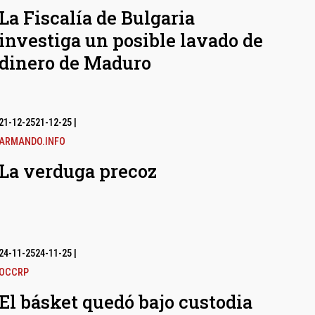
La Fiscalía de Bulgaria
investiga un posible lavado de
dinero de Maduro
21-12-25
21-12-25
|
ARMANDO.INFO
La verduga precoz
24-11-25
24-11-25
|
OCCRP
El básket quedó bajo custodia