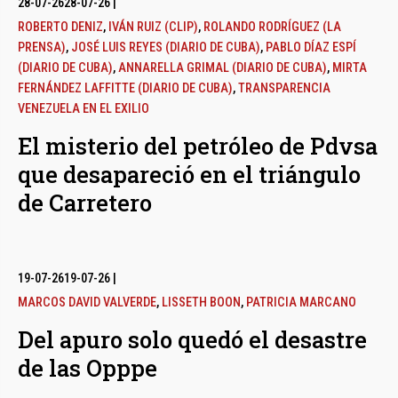
28-07-26
28-07-26
|
ROBERTO DENIZ
,
IVÁN RUIZ (CLIP)
,
ROLANDO RODRÍGUEZ (LA
PRENSA)
,
JOSÉ LUIS REYES (DIARIO DE CUBA)
,
PABLO DÍAZ ESPÍ
(DIARIO DE CUBA)
,
ANNARELLA GRIMAL (DIARIO DE CUBA)
,
MIRTA
FERNÁNDEZ LAFFITTE (DIARIO DE CUBA)
,
TRANSPARENCIA
VENEZUELA EN EL EXILIO
El misterio del petróleo de Pdvsa
que desapareció en el triángulo
de Carretero
19-07-26
19-07-26
|
MARCOS DAVID VALVERDE
,
LISSETH BOON
,
PATRICIA MARCANO
Del apuro solo quedó el desastre
de las Opppe