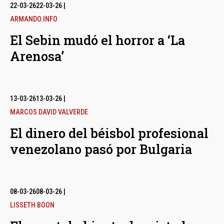
bmenu
22-03-26
22-03-26
|
ARMANDO.INFO
El Sebin mudó el horror a ‘La
bmenu
Arenosa’
bmenu
13-03-26
13-03-26
|
MARCOS DAVID VALVERDE
El dinero del béisbol profesional
venezolano pasó por Bulgaria
08-03-26
08-03-26
|
LISSETH BOON