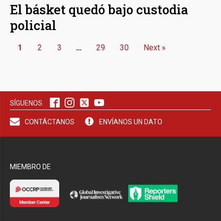
El básket quedó bajo custodia
policial
1
2
3
…
29
30
Next »
SÍGUENOS
CONTÁCTANOS
ENVÍANOS UN DATO
MIEMBRO DE