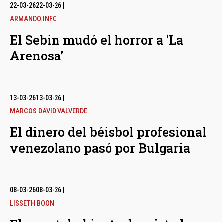
bmenu
22-03-26
22-03-26
|
ARMANDO.INFO
El Sebin mudó el horror a ‘La
bmenu
Arenosa’
bmenu
13-03-26
13-03-26
|
MARCOS DAVID VALVERDE
El dinero del béisbol profesional
venezolano pasó por Bulgaria
08-03-26
08-03-26
|
LISSETH BOON