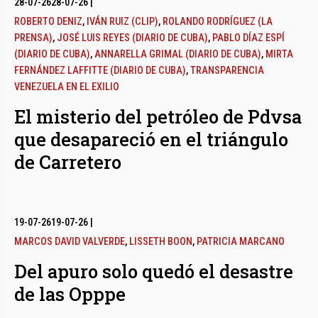
28-07-26
28-07-26
|
ROBERTO DENIZ
,
IVÁN RUIZ (CLIP)
,
ROLANDO RODRÍGUEZ (LA
PRENSA)
,
JOSÉ LUIS REYES (DIARIO DE CUBA)
,
PABLO DÍAZ ESPÍ
(DIARIO DE CUBA)
,
ANNARELLA GRIMAL (DIARIO DE CUBA)
,
MIRTA
FERNÁNDEZ LAFFITTE (DIARIO DE CUBA)
,
TRANSPARENCIA
VENEZUELA EN EL EXILIO
El misterio del petróleo de Pdvsa
que desapareció en el triángulo
de Carretero
19-07-26
19-07-26
|
MARCOS DAVID VALVERDE
,
LISSETH BOON
,
PATRICIA MARCANO
Del apuro solo quedó el desastre
de las Opppe