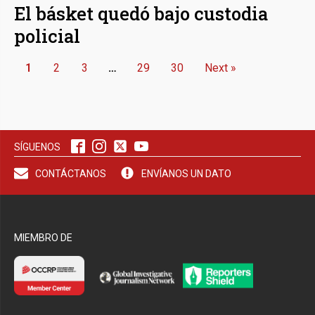
El básket quedó bajo custodia
policial
1
2
3
…
29
30
Next »
SÍGUENOS
CONTÁCTANOS
ENVÍANOS UN DATO
MIEMBRO DE