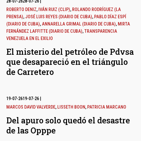
28-07-26
28-07-26
|
ROBERTO DENIZ
,
IVÁN RUIZ (CLIP)
,
ROLANDO RODRÍGUEZ (LA
PRENSA)
,
JOSÉ LUIS REYES (DIARIO DE CUBA)
,
PABLO DÍAZ ESPÍ
(DIARIO DE CUBA)
,
ANNARELLA GRIMAL (DIARIO DE CUBA)
,
MIRTA
FERNÁNDEZ LAFFITTE (DIARIO DE CUBA)
,
TRANSPARENCIA
VENEZUELA EN EL EXILIO
El misterio del petróleo de Pdvsa
que desapareció en el triángulo
de Carretero
19-07-26
19-07-26
|
MARCOS DAVID VALVERDE
,
LISSETH BOON
,
PATRICIA MARCANO
Del apuro solo quedó el desastre
de las Opppe