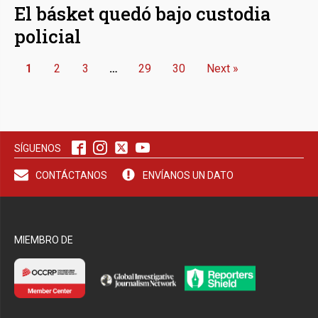
El básket quedó bajo custodia
policial
1
2
3
…
29
30
Next »
SÍGUENOS
CONTÁCTANOS
ENVÍANOS UN DATO
MIEMBRO DE