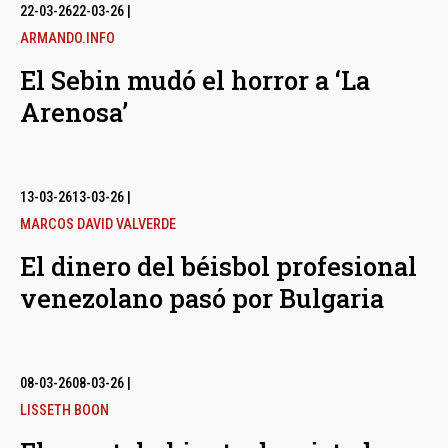
bmenu
22-03-26
22-03-26
|
ARMANDO.INFO
El Sebin mudó el horror a ‘La
bmenu
Arenosa’
bmenu
13-03-26
13-03-26
|
MARCOS DAVID VALVERDE
El dinero del béisbol profesional
venezolano pasó por Bulgaria
08-03-26
08-03-26
|
LISSETH BOON