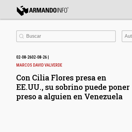
bmenu
Buscar
Aut
Aut
bmenu
bmenu
02-08-26
02-08-26
|
MARCOS DAVID VALVERDE
Con Cilia Flores presa en
EE.UU., su sobrino puede poner
preso a alguien en Venezuela