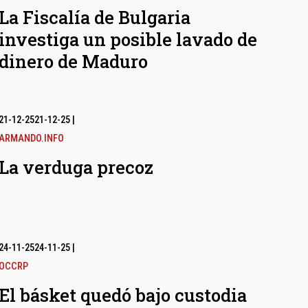
La Fiscalía de Bulgaria
investiga un posible lavado de
dinero de Maduro
21-12-25
21-12-25
|
ARMANDO.INFO
La verduga precoz
24-11-25
24-11-25
|
OCCRP
El básket quedó bajo custodia