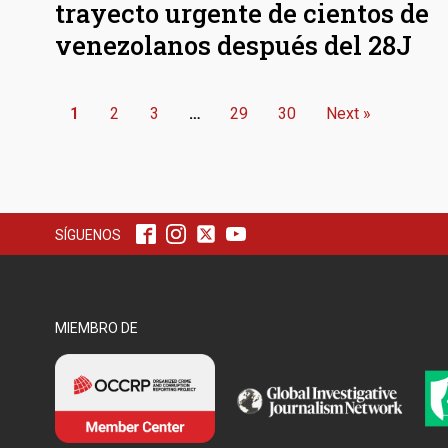
trayecto urgente de cientos de
venezolanos después del 28J
1
2
3
…
29
30
Next »
SÍGUENOS
MIEMBRO DE