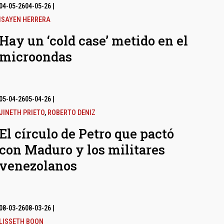
04-05-26
04-05-26
|
ISAYEN HERRERA
Hay un ‘cold case’ metido en el
microondas
05-04-26
05-04-26
|
JINETH PRIETO
,
ROBERTO DENIZ
El círculo de Petro que pactó
con Maduro y los militares
venezolanos
08-03-26
08-03-26
|
LISSETH BOON