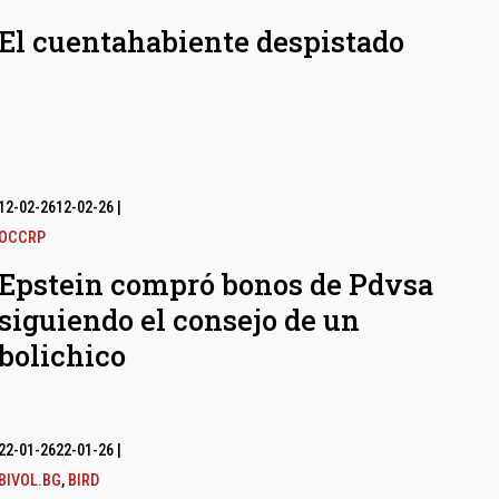
El cuentahabiente despistado
12-02-26
12-02-26
|
OCCRP
Epstein compró bonos de Pdvsa
siguiendo el consejo de un
bolichico
22-01-26
22-01-26
|
BIVOL.BG
,
BIRD