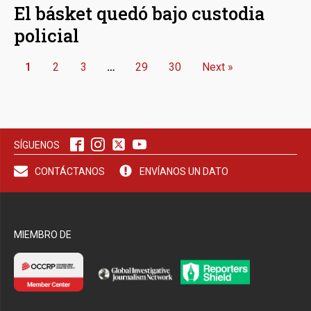
El básket quedó bajo custodia
policial
1
2
3
…
29
30
Next »
SÍGUENOS
CONTÁCTANOS
ENVÍANOS UN DATO
MIEMBRO DE