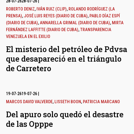
28-07-26
28-07-26
|
ROBERTO DENIZ
,
IVÁN RUIZ (CLIP)
,
ROLANDO RODRÍGUEZ (LA
PRENSA)
,
JOSÉ LUIS REYES (DIARIO DE CUBA)
,
PABLO DÍAZ ESPÍ
(DIARIO DE CUBA)
,
ANNARELLA GRIMAL (DIARIO DE CUBA)
,
MIRTA
FERNÁNDEZ LAFFITTE (DIARIO DE CUBA)
,
TRANSPARENCIA
VENEZUELA EN EL EXILIO
El misterio del petróleo de Pdvsa
que desapareció en el triángulo
de Carretero
19-07-26
19-07-26
|
MARCOS DAVID VALVERDE
,
LISSETH BOON
,
PATRICIA MARCANO
Del apuro solo quedó el desastre
de las Opppe