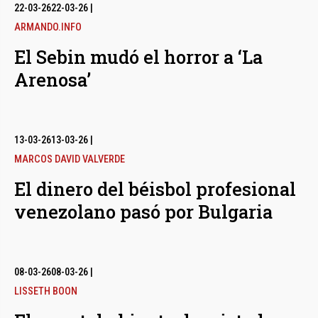
bmenu
22-03-26
22-03-26
|
ARMANDO.INFO
El Sebin mudó el horror a ‘La
bmenu
Arenosa’
bmenu
13-03-26
13-03-26
|
MARCOS DAVID VALVERDE
El dinero del béisbol profesional
venezolano pasó por Bulgaria
08-03-26
08-03-26
|
LISSETH BOON