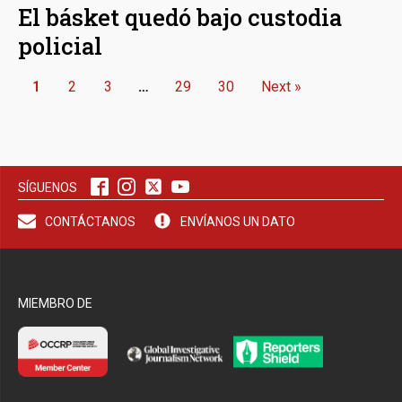
El básket quedó bajo custodia
policial
1
2
3
…
29
30
Next »
SÍGUENOS
CONTÁCTANOS
ENVÍANOS UN DATO
MIEMBRO DE