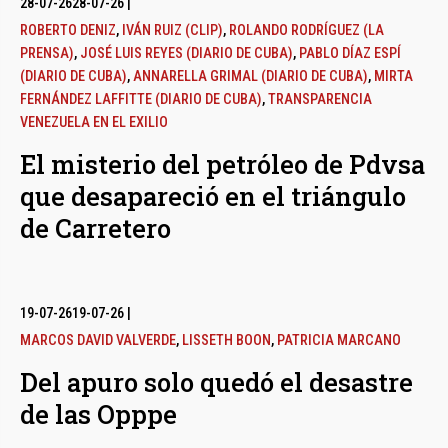
28-07-26
28-07-26
|
ROBERTO DENIZ
,
IVÁN RUIZ (CLIP)
,
ROLANDO RODRÍGUEZ (LA
PRENSA)
,
JOSÉ LUIS REYES (DIARIO DE CUBA)
,
PABLO DÍAZ ESPÍ
(DIARIO DE CUBA)
,
ANNARELLA GRIMAL (DIARIO DE CUBA)
,
MIRTA
FERNÁNDEZ LAFFITTE (DIARIO DE CUBA)
,
TRANSPARENCIA
VENEZUELA EN EL EXILIO
El misterio del petróleo de Pdvsa
que desapareció en el triángulo
de Carretero
19-07-26
19-07-26
|
MARCOS DAVID VALVERDE
,
LISSETH BOON
,
PATRICIA MARCANO
Del apuro solo quedó el desastre
de las Opppe