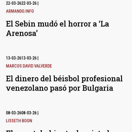
bmenu
22-03-26
22-03-26
|
ARMANDO.INFO
El Sebin mudó el horror a ‘La
bmenu
Arenosa’
bmenu
13-03-26
13-03-26
|
MARCOS DAVID VALVERDE
El dinero del béisbol profesional
venezolano pasó por Bulgaria
08-03-26
08-03-26
|
LISSETH BOON