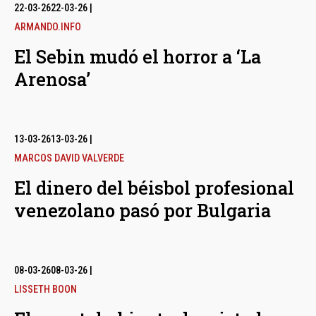
bmenu
22-03-26
22-03-26
|
ARMANDO.INFO
El Sebin mudó el horror a ‘La
bmenu
Arenosa’
bmenu
13-03-26
13-03-26
|
MARCOS DAVID VALVERDE
El dinero del béisbol profesional
venezolano pasó por Bulgaria
08-03-26
08-03-26
|
LISSETH BOON