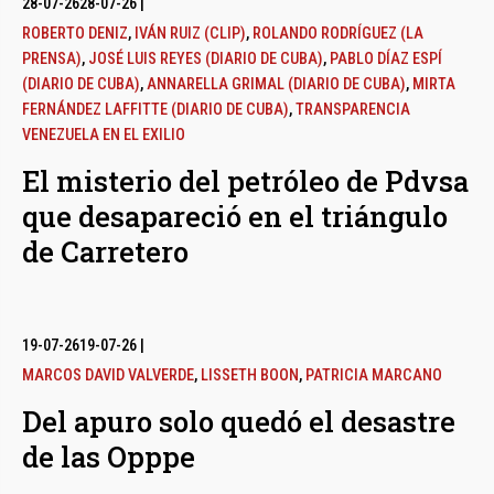
28-07-26
28-07-26
|
ROBERTO DENIZ
,
IVÁN RUIZ (CLIP)
,
ROLANDO RODRÍGUEZ (LA
PRENSA)
,
JOSÉ LUIS REYES (DIARIO DE CUBA)
,
PABLO DÍAZ ESPÍ
(DIARIO DE CUBA)
,
ANNARELLA GRIMAL (DIARIO DE CUBA)
,
MIRTA
FERNÁNDEZ LAFFITTE (DIARIO DE CUBA)
,
TRANSPARENCIA
VENEZUELA EN EL EXILIO
El misterio del petróleo de Pdvsa
que desapareció en el triángulo
de Carretero
19-07-26
19-07-26
|
MARCOS DAVID VALVERDE
,
LISSETH BOON
,
PATRICIA MARCANO
Del apuro solo quedó el desastre
de las Opppe