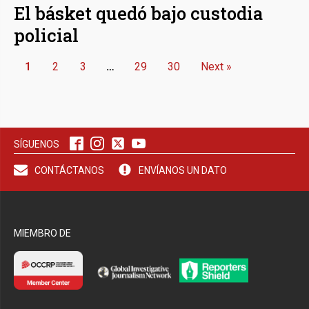
El básket quedó bajo custodia
policial
1
2
3
…
29
30
Next »
SÍGUENOS
CONTÁCTANOS
ENVÍANOS UN DATO
MIEMBRO DE