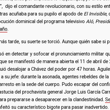
”, dijo el comandante revolucionario, con su estilo ent
entras acuñaba para su pupilo el apodo de
El Invisible
,
ocución dominical del programa televisivo
Aló, Presi
 año
.
s tarde, su suerte se torció. Aunque quién sabe si p
só en detectar y sofocar el pronunciamiento militar 
que se manifestó de manera abierta el 11 de abril de
ió desalojar a Chávez del poder por 47 horas. Aguile
a su jefe: durante la asonada, agentes rebeldes de la 
arresto en la sede del cuerpo. Pudo escapar del conf
astucia del prochavista general Jorge Luis García Carn
para prepararse a desaparecer en la clandestinidad.
S
afeitó su característico bigote para pasar inadvertido.