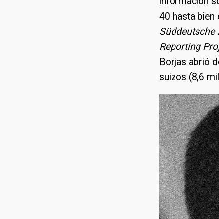
información so
40 hasta bien 
Süddeutsche 
Reporting Pro
Borjas abrió d
suizos (8,6 mi