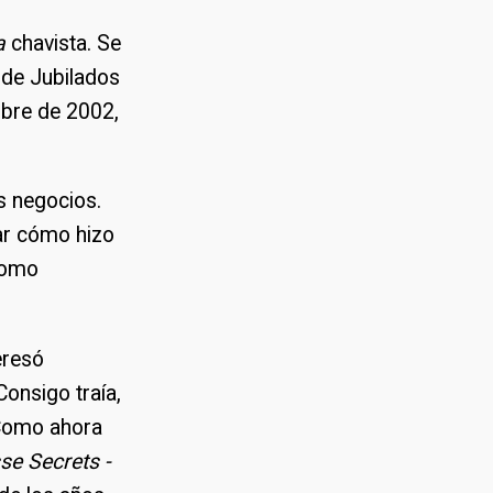
a
chavista. Se
o de Jubilados
mbre de 2002,
s negocios.
ar cómo hizo
 como
eresó
Consigo traía,
 Como ahora
se Secrets -