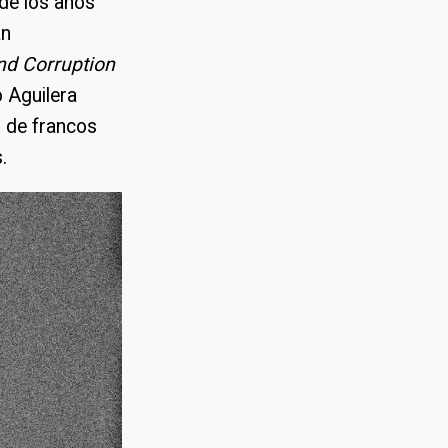
sde los años
án
nd Corruption
o Aguilera
s de francos
.