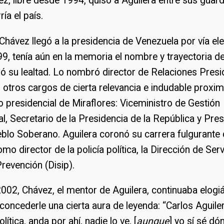
z, libre desde 1994, quiso a Aguilera entre sus gua
ría el país.
ávez llegó a la presidencia de Venezuela por vía ele
9, tenía aún en la memoria el nombre y trayectoria de
ó su lealtad. Lo nombró director de Relaciones Presi
 otros cargos de cierta relevancia e indudable proxim
io presidencial de Miraflores: Viceministro de Gestión
, Secretario de la Presidencia de la República y Pres
blo Soberano. Aguilera coronó su carrera fulgurante
mo director de la policía política, la Dirección de Ser
Prevención (Disip).
002, Chávez, el mentor de Aguilera, continuaba elogi
concederle una cierta aura de leyenda: “Carlos Aguilera
olítica, anda por ahí, nadie lo ve, [
aunque
] yo sí sé dó