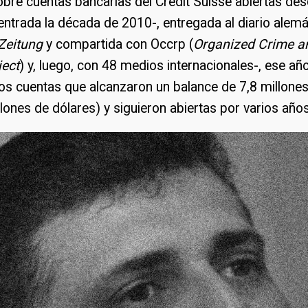
bre cuentas bancarias del Credit Suisse abiertas de
entrada la década de 2010-, entregada al diario alem
Zeitung
y compartida con Occrp (
Organized Crime a
ject
) y, luego, con 48 medios internacionales-, ese añ
os cuentas que alcanzaron un balance de 7,8 millone
llones de dólares) y siguieron abiertas por varios años