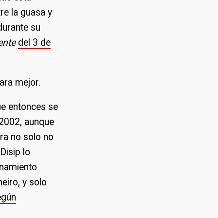
re la guasa y
 durante su
dente
del 3 de
ara mejor.
que entonces se
 2002, aunque
ra no solo no
Disip lo
inamiento
eiro, y solo
egún