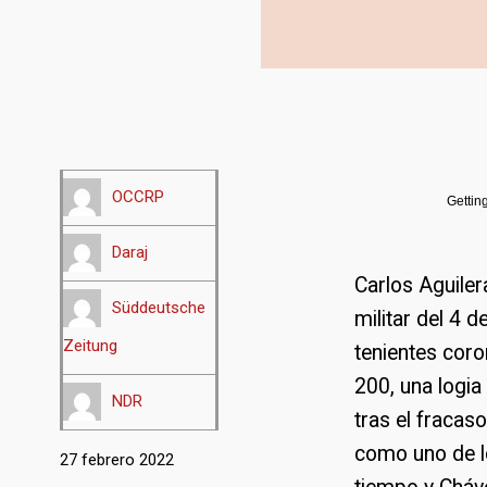
OCCRP
Gettin
Daraj
Carlos Aguilera
Süddeutsche
militar del 4 
Zeitung
tenientes cor
200, una logia 
NDR
tras el fracas
como uno de l
27 febrero 2022