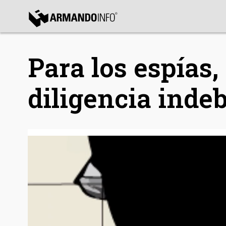
bmenu
Para los espías,
bmenu
bmenu
diligencia inde