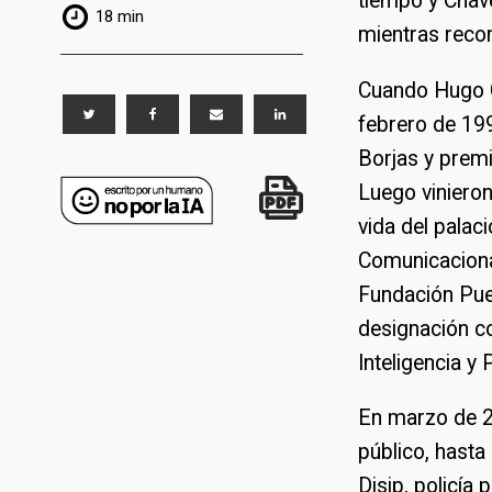
tiempo y Cháve
18 min
mientras recor
Cuando Hugo Ch
febrero de 199
Borjas y premi
Luego vinieron
vida del palac
Comunicacional
Fundación Pue
designación co
Inteligencia y 
En marzo de 2
público, hasta 
Disip, policía p