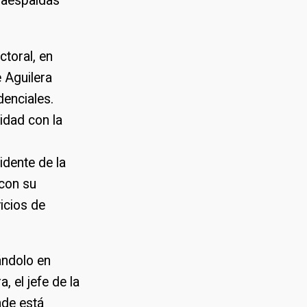
rdaespaldas
ctoral, en
 Aguilera
denciales.
idad con la
idente de la
 con su
vicios de
ándolo en
, el jefe de la
nde está