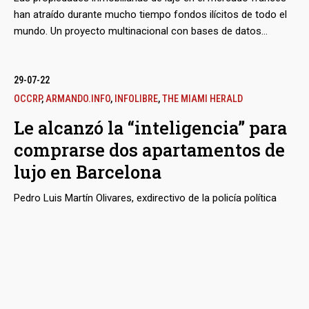
han atraído durante mucho tiempo fondos ilícitos de todo el
mundo. Un proyecto multinacional con bases de datos
permitió rastrear en París y la isla caribeña de San Bartolomé
inmuebles millonarios a nombre de la familia política del
cuestionado diputado y exministro Haiman El Troudi, y del
29-07-22
operador financiero Luis Oberto, respectivamente, como
OCCRP
,
ARMANDO.INFO
,
INFOLIBRE
,
THE MIAMI HERALD
muestras de ese propósito de blanqueo de capitales con
Le alcanzó la “inteligencia” para
‘savoir faire’.
comprarse dos apartamentos de
lujo en Barcelona
Pedro Luis Martín Olivares, exdirectivo de la policía política
venezolana, buscado en Estados Unidos por presunto
narcotráfico vinculado al Cártel de los Soles, tiene un perfil
público deliberadamente bajo. Aunque no conserva el mismo
poder del que gozó con Hugo Chávez, se las ha arreglado no
solo para seguir impune frente a quienes intentan denunciar
20-02-22
su doble vida entre los servicios secretos y las actividades
OCCRP
,
ARMANDO.INFO
,
EFECTO COCUYO