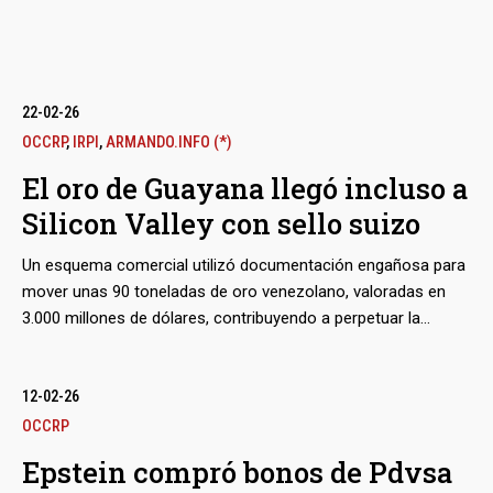
22-02-26
OCCRP
,
IRPI
,
ARMANDO.INFO (*)
El oro de Guayana llegó incluso a
Silicon Valley con sello suizo
Un esquema comercial utilizó documentación engañosa para
mover unas 90 toneladas de oro venezolano, valoradas en
3.000 millones de dólares, contribuyendo a perpetuar la
catástrofe ambiental y de derechos humanos del sur de
Venezuela. La refinería europea Argor-Heraeus, que figura en
la cadena de suministro de gigantes tecnológicos como
12-02-26
Apple y Nvidia, procesó buena parte del metal que se colaba
OCCRP
entre las fallas del régimen de debida diligencia del metal
Epstein compró bonos de Pdvsa
precioso