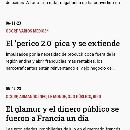
de países. A todo tren esta megabanda se ha convertido en la
que el general de policía Óscar Naranjo llama la organización
criminal “más disruptiva” de Latinoamérica, una que le ha
ganado escaramuzas hasta a la guerrilla colombiana. Ahora
06-11-23
la Patrulla Fronteriza norteamericana reporta intentos de
OCCRP
,
VARIOS MEDIOS*
infiltrar la franquicia al norte del río Bravo.
El 'perico 2.0' pica y se extiende
Impulsados por la necesidad de producir coca fuera de la
región andina y abrir franquicias más rentables, los
narcotraficantes están reinventando el viejo negocio del
contrabando de drogas hasta hacerlo más global: por
ejemplo, los cultivos se mueven a Centroamérica mientras,
en Holanda, España, Australia y Senegal, aparecen
05-07-23
laboratorios para procesar cocaína, algunos con ‘cocineros’
OCCRP
,
ARMANDO.INFO
,
LE MONDE
,
OJO PÚBLICO
,
BIRD
colombianos. Pero no solo eso: las organizaciones
El glamur y el dinero público se
criminales también innovan en el transporte de la droga que
fueron a Francia un día
ahora camuflan de las maneras más disímiles.
Las propiedades inmobiliarias de lujo en el mercado francés