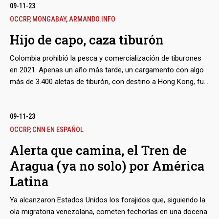
mismo y, al menos, dos de sus equipos, están vinculados a
09-11-23
jerarcas de los organismos de represión, mientras muchos
OCCRP
,
MONGABAY
,
ARMANDO.INFO
juegos se disputan sobre la cima de El Helicoide, el tenebroso
Hijo de capo, caza tiburón
centro de reclusión y torturas en Caracas.
Colombia prohibió la pesca y comercialización de tiburones
en 2021. Apenas un año más tarde, un cargamento con algo
más de 3.400 aletas de tiburón, con destino a Hong Kong, fue
interceptado en el aeropuerto de Bogotá. Los miembros de
estos escualos iban camuflados con vejigas natatorias de
pescado que provendrían del Lago de Maracaibo, todas
09-11-23
exquisiteces apreciadas por los gourmets chinos. Esta
OCCRP
,
CNN EN ESPAÑOL
investigación sigue el rastro de parte del cargamento desde la
Alerta que camina, el Tren de
Guajira venezolana hasta la capital colombiana y revela quién
Aragua (ya no solo) por América
es el propietario de tan inusitado contrabando.
Latina
Ya alcanzaron Estados Unidos los forajidos que, siguiendo la
ola migratoria venezolana, cometen fechorías en una docena