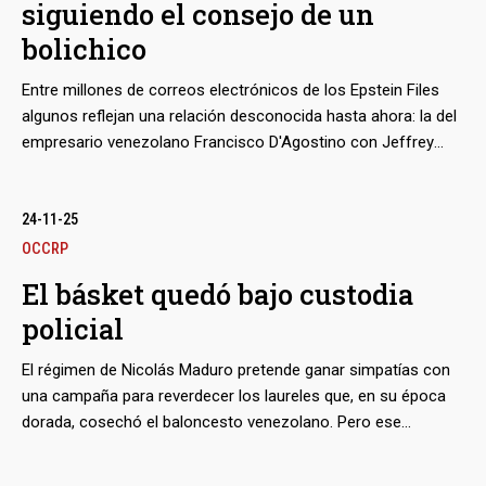
siguiendo el consejo de un
bolichico
Entre millones de correos electrónicos de los Epstein Files
algunos reflejan una relación desconocida hasta ahora: la del
empresario venezolano Francisco D'Agostino con Jeffrey
Epstein, a quien aconsejó invertir en la estatal petrolera
venezolana. En el intercambio de mensajes, el venezolano -
investigado por su conexión con Derwick Associates y
24-11-25
sancionado por triangulaciones fraudulentas de venta de
OCCRP
crudo- deja cuenta de su visita a la famosa isla privada del
El básket quedó bajo custodia
bmenu
magnate, en la que quedó prendado de una muchacha a la
policial
que llamó su “gacela acuática”
El régimen de Nicolás Maduro pretende ganar simpatías con
bmenu
una campaña para reverdecer los laureles que, en su época
dorada, cosechó el baloncesto venezolano. Pero ese
propósito, en su ejecución actual a través de la llamada
bmenu
Superliga, arrastra una tara de nacimiento: el campeonato