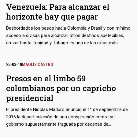
Venezuela: Para alcanzar el
horizonte hay que pagar
Desbordados los pasos hacia Colombia y Brasil y con mínimo
acceso a divisas para alcanzar otros destinos apetecibles,
cruzar hasta Trinidad y Tobago es una de las rutas más
accesibles para quienes buscan huir de la Venezuela en
zozobra. Trasladarlos es el negocio de los ‘coyotes’ que
tienen base en los estados de Sucre o Delta Amacuro,
25-03-18
MAOLIS CASTRO
mientras que pecharlos es el de los lancheros, pescadores,
Presos en el limbo 59
contrabandistas y cuerpos de seguridad que los acechan.
colombianos por un capricho
presidencial
El presidente Nicolás Maduro anunció el 1° de septiembre de
2016 la desarticulación de una conspiración contra su
gobierno supuestamente fraguada por decenas de
“paramilitares” colombianos. De aquella furibunda declaración