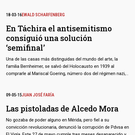
organismos estatales venezolanos, a donde llegó después de
un decomiso. Las piezas habían entrado al país de manera
irregular por obra de un inmigrante estonio que hizo fortuna
18-03-16
EWALD SCHARFENBERG
en Venezuela tras eludir a los cazadores de nazis que lo
En Táchira el antisemitismo
acusaban de participar en crímenes durante la II Guerra
consiguió una solución
Mundial. Se llamaba Harry Mannil, murió en 2010, y nunca llegó
a enfrentar a la justicia ni por esas versiones ni por el tráfico
‘semifinal’
irregular de patrimonio cultural en el que incurrió.
Una de las casas más distinguidas del mundo del arte, la
familia Bernheimer, se salvó del Holocausto en 1939 al
comprarle al Mariscal Goering, número dos del régimen nazi,
una ruinosa finca cafetalera en Rubio, en los Andes de
Venezuela, y mudarse allí durante la guerra. Pero no salvó
todo su patrimonio.
09-05-15
JUAN JOSÉ FARÍA
Las pistoladas de Alcedo Mora
No gozaba de poder alguno en Mérida, pero fiel a su
convicción revolucionaria, denunció la corrupción de Pdvsa en
El Vigía. Este 27 de mayo cumple tres meses desaparecido y