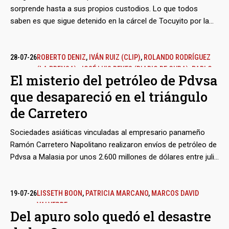
sorprende hasta a sus propios custodios. Lo que todos
saben es que sigue detenido en la cárcel de Tocuyito por la
inexplicable saña de Marcos Campos Flores, dos veces
candidato oficialista a alcalde del Municipio San Diego en
Carabobo, sobrino de la otrora ‘Primera Combatiente’ y
28-07-26
ROBERTO DENIZ
,
IVÁN RUIZ (CLIP)
,
ROLANDO RODRÍGUEZ
(LA PRENSA)
,
JOSÉ LUIS REYES (DIARIO DE CUBA)
,
PABLO
hermano de uno de los ‘narcosobrinos’. Unos indicios débiles
El misterio del petróleo de Pdvsa
DÍAZ ESPÍ (DIARIO DE CUBA)
,
ANNARELLA GRIMAL (DIARIO
y hasta caprichosos bastaron para armarle un caso judicial,
que desapareció en el triángulo
DE CUBA)
,
MIRTA FERNÁNDEZ LAFFITTE (DIARIO DE CUBA)
,
cuyos efectos siguen vigentes, a pesar de la caída del
TRANSPARENCIA VENEZUELA EN EL EXILIO
madurismo y los cambios políticos del interinato.
de Carretero
Sociedades asiáticas vinculadas al empresario panameño
Ramón Carretero Napolitano realizaron envíos de petróleo de
Pdvsa a Malasia por unos 2.600 millones de dólares entre julio
y septiembre de 2025. Con el mismo intermediario, la
petrolera estatal despachó otros nueve tanqueros con rumbo
a Cuba, en medio de la crisis energética que durante ese
19-07-26
LISSETH BOON
,
PATRICIA MARCANO
,
MARCOS DAVID
VALVERDE
verano empezó a azotar a la isla. Pero sus destinos reales no
Del apuro solo quedó el desastre
figuran en ningún registro marítimo internacional y terminaron