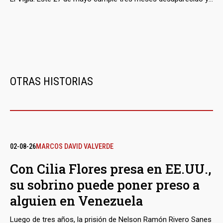
la explicación que al misterio dio su jefe inmediato, el
secretario de Gobierno, fue: “Eso le pasó por hablar
pistoladas”.
OTRAS HISTORIAS
02-08-26
MARCOS DAVID VALVERDE
Con Cilia Flores presa en EE.UU.,
su sobrino puede poner preso a
alguien en Venezuela
Luego de tres años, la prisión de Nelson Ramón Rivero Sanes