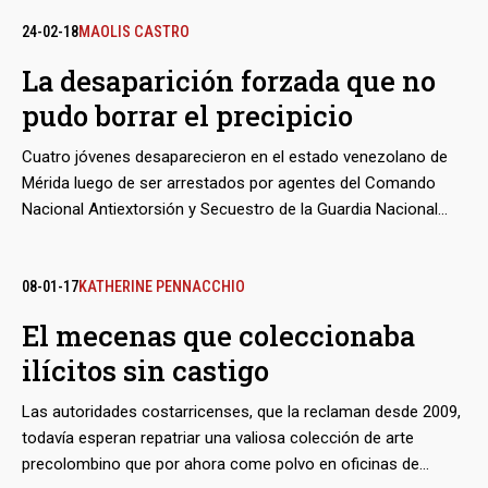
hoy no quedan pruebas vinculantes, solo una especie de
barrio improvisado en una comisaría en La Yaguara, donde
24-02-18
MAOLIS CASTRO
entre sábanas y colchonetas transcurre las vidas rotas de 58
La desaparición forzada que no
hombres y una mujer de nacionalidad colombiana, los
pudo borrar el precipicio
supuestos “mercenarios” que además de no haber sido
acusados formalmente de algún delito cuentan con una
Cuatro jóvenes desaparecieron en el estado venezolano de
orden de liberarlos emitida en noviembre del año pasado. De
Mérida luego de ser arrestados por agentes del Comando
nada ha servido que Colombia pida por ellos, la “revolución”
Nacional Antiextorsión y Secuestro de la Guardia Nacional
no está dispuesta a reconocer que se equivocó.
Bolivariana en julio de 2015. Dos años y medio después de
este episodio ni las autoridades han dado explicación sobre
su paradero y sus familias no han podido hallarlos,
08-01-17
KATHERINE PENNACCHIO
constituyendo así el caso más claro de desaparición forzada
El mecenas que coleccionaba
en Venezuela y que podría engrosar el expediente de la
ilícitos sin castigo
“revolución bolivariana” ante la Corte Internacional de La
Haya.
Las autoridades costarricenses, que la reclaman desde 2009,
todavía esperan repatriar una valiosa colección de arte
precolombino que por ahora come polvo en oficinas de