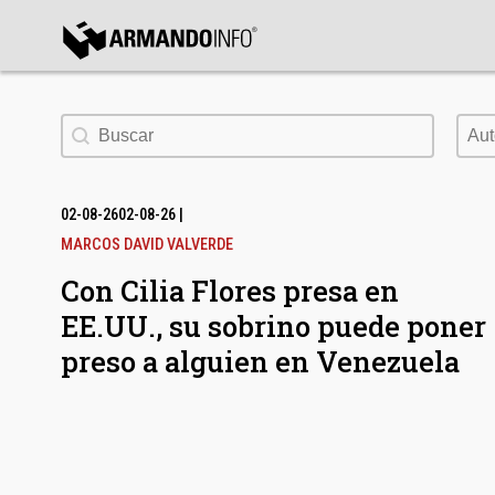
bmenu
Buscar
Aut
Aut
bmenu
bmenu
02-08-26
02-08-26
|
MARCOS DAVID VALVERDE
Con Cilia Flores presa en
EE.UU., su sobrino puede poner
preso a alguien en Venezuela