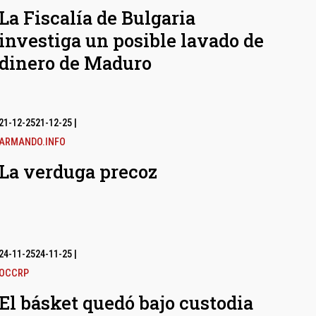
La Fiscalía de Bulgaria
investiga un posible lavado de
dinero de Maduro
21-12-25
21-12-25
|
ARMANDO.INFO
La verduga precoz
24-11-25
24-11-25
|
OCCRP
El básket quedó bajo custodia