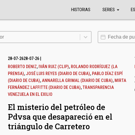
HISTORIAS
SERIES
E
or
Fecha de publi
or
28-07-26
28-07-26
|
ROBERTO DENIZ
,
IVÁN RUIZ (CLIP)
,
ROLANDO RODRÍGUEZ (LA
PRENSA)
,
JOSÉ LUIS REYES (DIARIO DE CUBA)
,
PABLO DÍAZ ESPÍ
(DIARIO DE CUBA)
,
ANNARELLA GRIMAL (DIARIO DE CUBA)
,
MIRTA
FERNÁNDEZ LAFFITTE (DIARIO DE CUBA)
,
TRANSPARENCIA
VENEZUELA EN EL EXILIO
El misterio del petróleo de
Pdvsa que desapareció en el
triángulo de Carretero