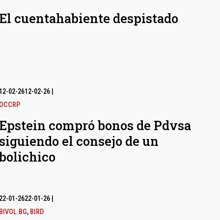
El cuentahabiente despistado
12-02-26
12-02-26
|
OCCRP
Epstein compró bonos de Pdvsa
siguiendo el consejo de un
bolichico
22-01-26
22-01-26
|
BIVOL.BG
,
BIRD