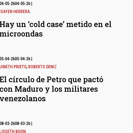
04-05-26
04-05-26
|
ISAYEN HERRERA
Hay un ‘cold case’ metido en el
microondas
05-04-26
05-04-26
|
JINETH PRIETO
,
ROBERTO DENIZ
El círculo de Petro que pactó
con Maduro y los militares
venezolanos
08-03-26
08-03-26
|
LISSETH BOON