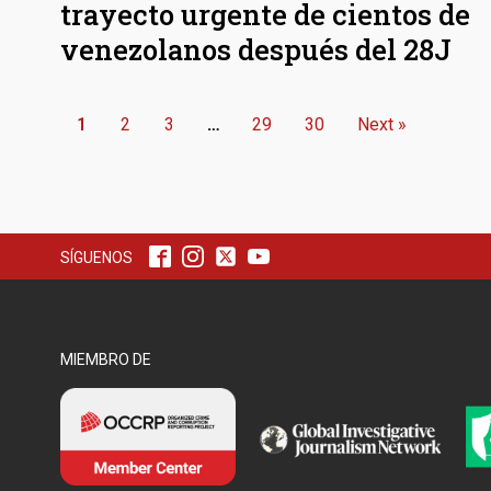
trayecto urgente de cientos de
venezolanos después del 28J
1
2
3
…
29
30
Next »
SÍGUENOS
MIEMBRO DE